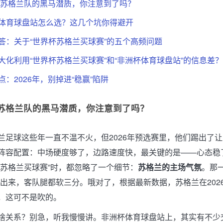
6年苏格兰队的黑马潜质，你注意到了吗？
体育球盘站怎么选？这几个坑你得避开
答：关于“世界杯苏格兰买球赛”的五个高频问题
大化利用“世界杯苏格兰买球赛”和“非洲杯体育球盘站”的信息差？
：2026年，别掉进“稳赢”陷阱
年苏格兰队的黑马潜质，你注意到了吗？
兰足球这些年一直不温不火，但2026年预选赛里，他们踢出了
阵容配置：中场硬度够了，边路速度快，最关键的是——心态稳
杯苏格兰买球赛”时，都忽略了一个细节：
苏格兰的主场气氛
。那一
land”吼出来，客队腿都软三分。哦对了，根据最新数据，苏格兰在20
%，这可不是吹的。
啥关系？别急，听我慢慢讲。非洲杯体育球盘站上，其实有不少