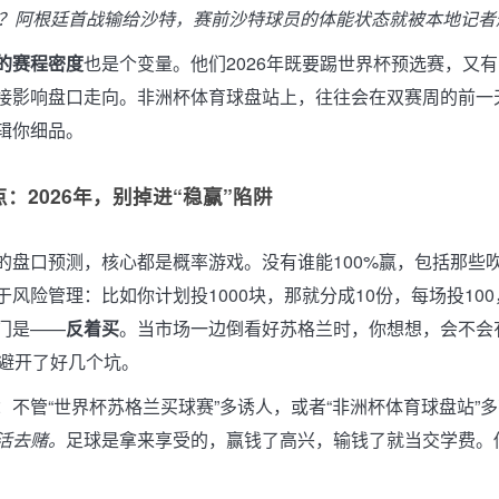
吗？阿根廷首战输给沙特，赛前沙特球员的体能状态就被本地记者
的赛程密度
也是个变量。他们2026年既要踢世界杯预选赛，又
接影响盘口走向。非洲杯体育球盘站上，往往会在双赛周的前一
辑你细品。
：2026年，别掉进“稳赢”陷阱
的盘口预测，核心都是概率游戏。没有谁能100%赢，包括那些
于风险管理：比如你计划投1000块，那就分成10份，每场投10
门是——
反着买
。当市场一边倒看好苏格兰时，你想想，会不会有
招避开了好几个坑。
：不管“世界杯苏格兰买球赛”多诱人，或者“非洲杯体育球盘站”
活去赌。
足球是拿来享受的，赢钱了高兴，输钱了就当交学费。