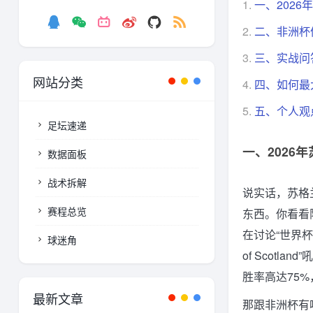
1.
一、202
2.
二、非洲杯
3.
三、实战问
网站分类
4.
四、如何最
5.
五、个人观点
足坛速递
一、2026
数据面板
战术拆解
说实话，苏格
赛程总览
东西。你看看
在讨论“世界
球迷角
of Scot
胜率高达75
最新文章
那跟非洲杯有