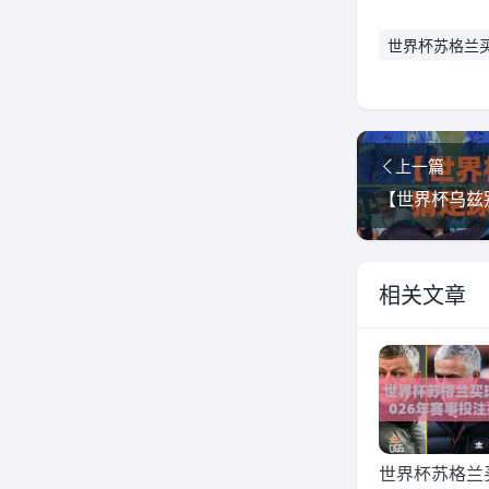
世界杯苏格兰
上一篇
相关文章
世界杯苏格兰