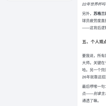
22年世界杯
另外，
苏格兰
球员疲劳度直
——这背后逻
五、个人观点
要我说，所有
大师。关键在
哈。另一个窍
26年就靠这
最后啰嗦一句
点——
别拿生
通透了嘛。