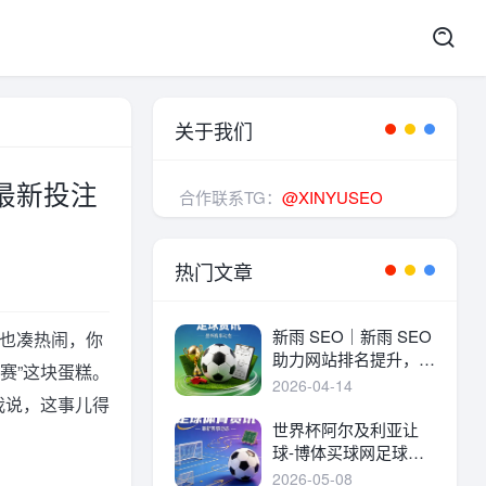
关于我们
最新投注
合作联系TG：
@XINYUSEO
热门文章
新雨 SEO｜新雨 SEO
杯也凑热闹，你
助力网站排名提升，新
赛”这块蛋糕。
雨 SEO 打造精准流
2026-04-14
我说，这事儿得
量，新雨 SEO 实现长
效优化
世界杯阿尔及利亚让
球-博体买球网足球体
育：2026年盘口深度
2026-05-08