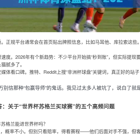
质。正规平台通常会在首页贴出牌照信息，比如马耳他、库拉索这些
速度。2026年有个新趋势：不少平台开始搞“秒到账”，但实际提现要
头猫腻多了。
媒体看口碑。推特、Reddit上搜“非洲杯球盘”关键词，真正好的站
万别信那种“包赢导师”的鬼话。我见过太多人被坑了，说白了就
答：关于“世界杯苏格兰买球赛”的五个高频问题
6年苏格兰能进世界杯吗？
，概率不小。但别只看赔率，得看赛程——他们后面对手不强，但