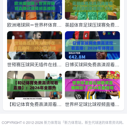
怎么选？(365best足球站在
用？(开元体育买球站视频
线观看免费直播站)
直播网站)
欧洲堵球网＝世界杯体育直
英超体育足球压球赛免费高
播评球视频直播网站！202
清观看直播！2026赛季观
6世界杯观赛新选择
赛指南（英超体育足球压球
赛）
世预赛压球网无插件在线直
日博买球网免费高清观看直
播网：2026年球迷必备的
播：2026年体育迷必备的
观赛神器
观赛神器
【和记体育免费高清观看直
世界杯足球比球视频直播网
播】：2026年全面升级，
站？2026年最佳观看平台
零延迟观赛体验全解析
推荐（世界杯足球比球视频
COPYRIGHT © 2012-2026
新力体育站「新力体育站，新生代球迷的体育资讯网。