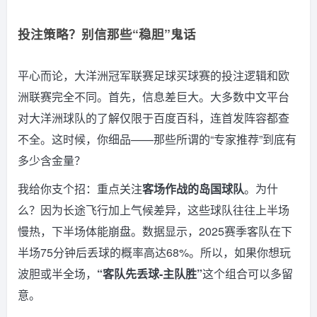
投注策略？别信那些“稳胆”鬼话
平心而论，大洋洲冠军联赛足球买球赛的投注逻辑和欧
洲联赛完全不同。首先，信息差巨大。大多数中文平台
对大洋洲球队的了解仅限于百度百科，连首发阵容都查
不全。这时候，你细品——那些所谓的“专家推荐”到底有
多少含金量？
我给你支个招：重点关注
客场作战的岛国球队
。为什
么？因为长途飞行加上气候差异，这些球队往往上半场
慢热，下半场体能崩盘。数据显示，2025赛季客队在下
半场75分钟后丢球的概率高达68%。所以，如果你想玩
波胆或半全场，
“客队先丢球-主队胜”
这个组合可以多留
意。