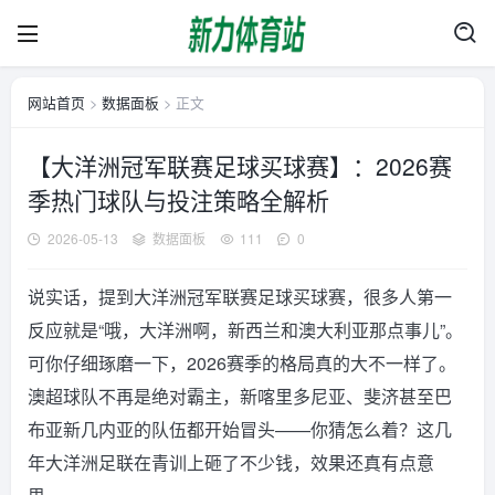
网站首页
>
数据面板
> 正文
【大洋洲冠军联赛足球买球赛】：2026赛
季热门球队与投注策略全解析
2026-05-13
数据面板
111
0
说实话，提到大洋洲冠军联赛足球买球赛，很多人第一
反应就是“哦，大洋洲啊，新西兰和澳大利亚那点事儿”。
可你仔细琢磨一下，2026赛季的格局真的大不一样了。
澳超球队不再是绝对霸主，新喀里多尼亚、斐济甚至巴
布亚新几内亚的队伍都开始冒头——你猜怎么着？这几
年大洋洲足联在青训上砸了不少钱，效果还真有点意