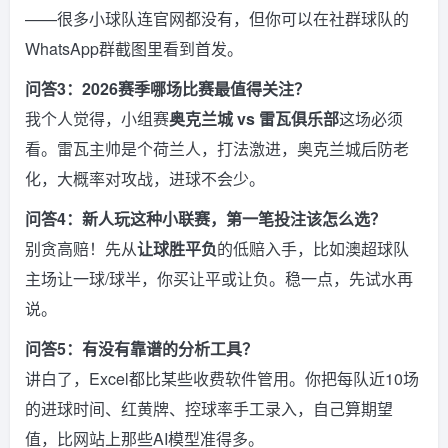
——很多小球队连官网都没有，但你可以在社群球队的
WhatsApp群截图里看到首发。
问答3：2026赛季哪场比赛最值得关注？
我个人觉得，小组赛
奥克兰城 vs 雷瓦俱乐部
这场必须
看。雷瓦主帅是个荷兰人，打法激进，奥克兰城后防老
化，大概率对攻战，进球不会少。
问答4：新人玩这种小联赛，第一笔投注该怎么选？
别贪高赔！先从
让球胜平负
的低赔入手，比如澳超球队
主场让一球/球半，你买让平或让负。稳一点，先试水再
说。
问答5：有没有靠谱的分析工具？
讲白了，Excel都比某些收费软件管用。你把每队近10场
的进球时间、红黄牌、控球率手工录入，自己算期望
值，比网站上那些AI模型准得多。