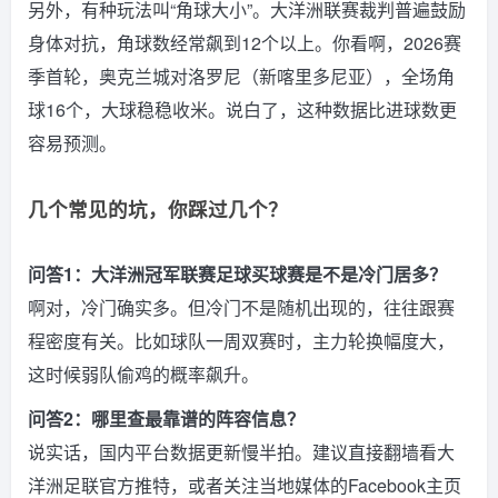
另外，有种玩法叫“角球大小”。大洋洲联赛裁判普遍鼓励
身体对抗，角球数经常飙到12个以上。你看啊，2026赛
季首轮，奥克兰城对洛罗尼（新喀里多尼亚），全场角
球16个，大球稳稳收米。说白了，这种数据比进球数更
容易预测。
几个常见的坑，你踩过几个？
问答1：大洋洲冠军联赛足球买球赛是不是冷门居多？
啊对，冷门确实多。但冷门不是随机出现的，往往跟赛
程密度有关。比如球队一周双赛时，主力轮换幅度大，
这时候弱队偷鸡的概率飙升。
问答2：哪里查最靠谱的阵容信息？
说实话，国内平台数据更新慢半拍。建议直接翻墙看大
洋洲足联官方推特，或者关注当地媒体的Facebook主页