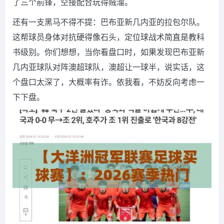
了三个前锋，空接配合玩得贼溜。
还有一支黑马不得不提：巴布亚新几内亚的拉包尔队。
这帮球员身体对抗硬得像石头，定位球战术简直是教科
书级别。你们想想，当你看盘口时，如果发现巴布亚新
几内亚球队对阵澳超球队，澳超让一球半，说实话，这
个盘口太深了，大概率有诈。依我看，不妨反向考虑一
下下盘。