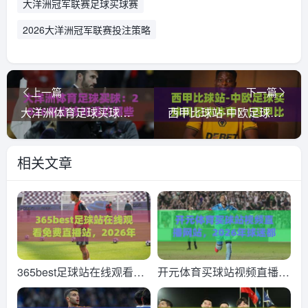
大洋洲冠军联赛足球买球赛
2026大洋洲冠军联赛投注策略
上一篇
下一篇
大洋洲体育足球买球：2026年你该知道的那些门道
西甲比球站-中欧足球买球网足球体育！(西甲比球站) 2026赛季观赛指南与平台深度评测
相关文章
365best足球站在线观看免
开元体育买球站视频直播网
费直播站，2026年球迷该
站，2026年球迷都在怎么