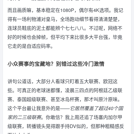
而且画质嘛，基本稳定在1080P，偶尔有4K选项。我记
得有一场利物浦对皇马，全场跑动细节看得清清楚楚，
连球员鞋底的泥土都能辨个七七八八。不过呢，网络不
好的时候也会掉帧，但平均下来比很多大平台强，毕竟
它走的是自适应码率。
小众赛事的宝藏地？别错过这些冷门激情
讲句公道话，大部分人看球只盯着五大联赛、欧冠这
些。可真正的老球迷都懂，凌晨三四点的阿根廷乙级联
赛、泰国超级联赛、甚至冰岛杯赛，那才叫原汁原味。
这个平台最让我意外的是——
它居然覆盖了超过40个国
家的二三级联赛
。你敢信？我上周还追了场塞内加尔甲
级联赛，转播镜头晃得跟手持DV似的，但那种粗糙感反