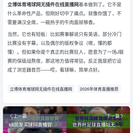
立博体育堵球网无插件在线直播网
基本做到了。它不是
什么革命性产品，但刚好切中了痛点。就像你饿了，不
需要满汉全席，一碗热乎的牛肉面就够香。
当然，它也有短板：比如赛事解说只有英语，部分冷门
比赛没有字幕，以及偶尔的版权争议（嗯，懂的都
懂）。但如果你是个真正的比赛狂人，愿意为了一场J联
赛的保级战熬夜，那这地方值得常驻。反正我是把它设
成了浏览器首页——哎，看球嘛，简单点好。
立博体育堵球网无插件在线直播网
2026年体育直播推荐
上一篇
下一篇
k8凯发买球网直播官网观看入口！【k8凯发买球网】2026最新观赛通道与注意事项
世界杯足球直播站无插件在线直播网：2026年球迷必备的六大观赛神器