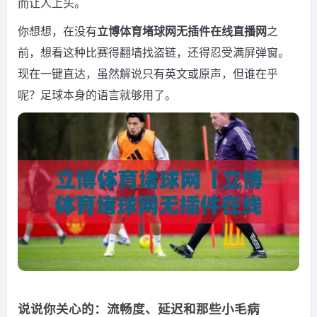
而让人上头。
你想想，在没有
立博体育堵球网无插件在线直播网
之
前，想看这种比赛得翻墙找盗链，还得忍受满屏弹窗。
现在一键直达，虽然解说只有英文或原声，但谁在乎
呢？足球本身的语言就够用了。
说说你关心的：流畅度、延迟和那些小毛病