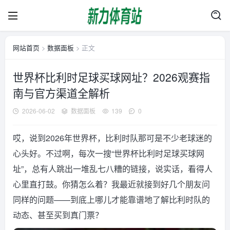
网站首页
>
数据面板
> 正文
世界杯比利时足球买球网址？2026观赛指
南与官方渠道全解析
2026-06-02
数据面板
139
0
哎，说到2026年世界杯，比利时队那可是不少老球迷的
心头好。不过啊，每次一搜“世界杯比利时足球买球网
址”，总有人跳出一堆乱七八糟的链接，说实话，看得人
心里直打鼓。你猜怎么着？我最近就接到好几个朋友问
同样的问题——到底上哪儿才能靠谱地了解比利时队的
动态、甚至买到真门票？