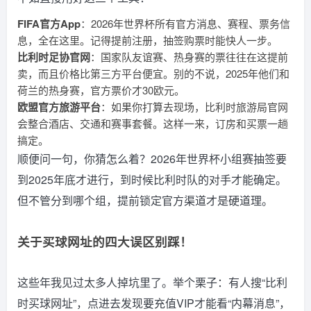
FIFA官方App
：2026年世界杯所有官方消息、赛程、票务信
息，全在这里。记得提前注册，抽签购票时能快人一步。
比利时足协官网
：国家队友谊赛、热身赛的票往往在这提前
卖，而且价格比第三方平台便宜。别的不说，2025年他们和
荷兰的热身赛，官方票价才30欧元。
欧盟官方旅游平台
：如果你打算去现场，比利时旅游局官网
会整合酒店、交通和赛事套餐。这样一来，订房和买票一趟
搞定。
顺便问一句，你猜怎么着？2026年世界杯小组赛抽签要
到2025年底才进行，到时候比利时队的对手才能确定。
但不管分到哪个组，提前锁定官方渠道才是硬道理。
关于买球网址的四大误区别踩！
这些年我见过太多人掉坑里了。举个栗子：有人搜“比利
时买球网址”，点进去发现要充值VIP才能看“内幕消息”，