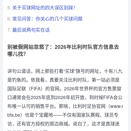
5.
关于买球网址的四大误区别踩！
6.
常见问答：你关心的几个买球问题
7.
最后说两句实在话
别被假网站忽悠了：2026年比利时队官方信息去
哪儿找？
讲句公道话，网上那些打着“买球”旗号的网址，十有八九
是钓鱼的。依我看，真要关注比利时队，第一站必须是
国际足联（FIFA）的官网。2026年世界杯的官方售票窗
口通常会在2025年底到2026年初开放，到时候FIFA会公
布唯一认可的销售平台。那啥，比利时足协官网（www.r
bfa.be）也是个宝藏地——不仅有国家队赛程、球员专
访，还有官方授权的周边商城。说白了，这才是真球迷