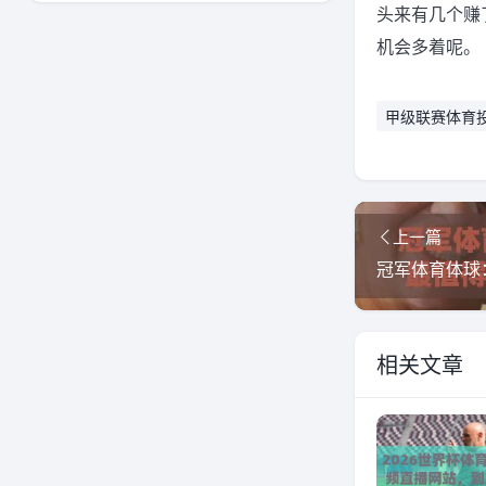
头来有几个赚
机会多着呢。
甲级联赛体育
上一篇
相关文章