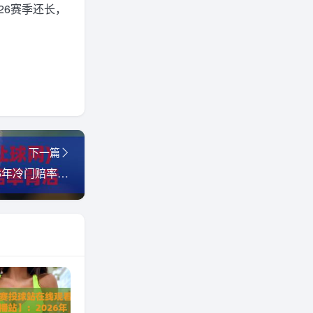
26赛季还长，
下一篇
(世界杯库拉索让球网)：2026年冷门赔率背后的秘密，老玩家都在这么玩！