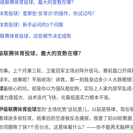
季甲级联赛体育投球，最大的变数在哪？
体育投球）里那些“反常识”的操作，你试过吗？
体育投球）新手必问的3个问题
甲级联赛体育投球，这些细节决定成败
甲级联赛体育投球，最大的变数在哪？
的事。上个月第三轮，卫冕冠军主场对阵升班马，赛前盘口开得
球半。结果呢？平局收场！讲真，那一刻我身边多少人大跌眼镜
球
最核心的坑，就是你以为强队稳如狗，实际上人家内部早乱成一
引援力度超大、战术迭代飞快，光看纸面实力根本不准。
甲级联赛体育投球
里的“主场优势”这玩意儿，以前是铁律，现在
着球迷多就狂攻，结果后防空虚被反击捅穿。我查了前20轮数据
去年同期降了快7个百分点。这意味着什么？——你不能再无脑押