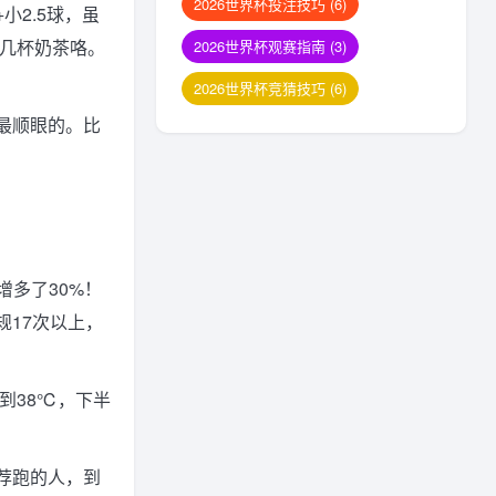
2026世界杯投注技巧
(6)
2.5球，虽
喝几杯奶茶咯。
2026世界杯观赛指南
(3)
2026世界杯竞猜技巧
(6)
最顺眼的。比
增多了30%！
17次以上，
到38℃，下半
荐跑的人，到