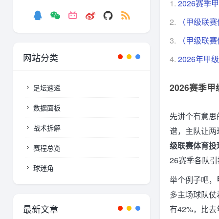
1.
2026赛
2.
（甲级联赛
3.
（甲级联赛
网站分类
4.
2026年
2026赛季
足坛速递
数据面板
先讲个有意思
战术拆解
谱，主队让两
级联赛体育投
赛程总览
26赛季各队
球迷角
举个例子吧，
多主场球队仗
最新文章
有42%，比