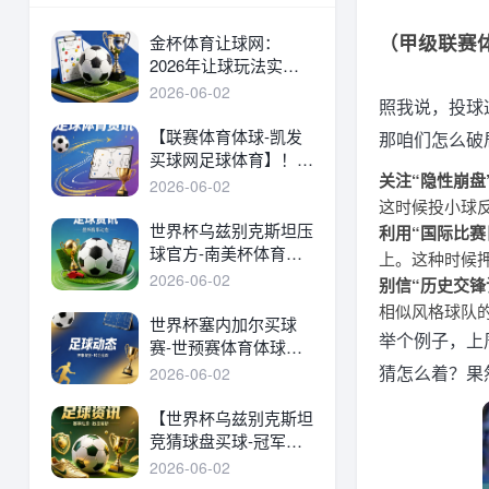
（甲级联赛
金杯体育让球网：
2026年让球玩法实战
指南，老球迷都在用呢
2026-06-02
照我说，投球
【联赛体育体球-凯发
那咱们怎么破
买球网足球体育】！
关注“隐性崩盘
2026赛季你不能错过
2026-06-02
的五大亮点
这时候投小球
世界杯乌兹别克斯坦压
利用“国际比赛
球官方-南美杯体育堵
上。这种时候
球赛：2026年跨境投
2026-06-02
别信“历史交锋
注新玩法，你猜怎么
相似风格球队
着？
世界杯塞内加尔买球
举个例子，上
赛-世预赛体育体球
网：2026世预赛押注
猜怎么着？果
2026-06-02
指南与平台实测
【世界杯乌兹别克斯坦
竞猜球盘买球-冠军联
赛体育足球买球站】：
2026-06-02
2026年乌兹别克斯坦