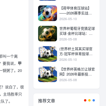
解析与实战策略
【荷甲体育压球站】
——2026赛季实战测
评与玩法全解析
2026-05-10
世界杯葡萄牙竞猜足球
买球-金杯比球站：
2026年葡萄牙队夺冠
2026-05-08
前景深度解析
(世界杯土耳其买球官
方-冠军杯体育投球
那叫一个离
网)：2026年新手必知
2026-05-10
？要我说，
甲
的三个投球策略
【世界杯英格兰让球官
锅粥了。20
网】2026年最新投注
指南与避坑策略
2026-05-08
呢？说白了，很
，主场胜率只
推荐文章
主队了。