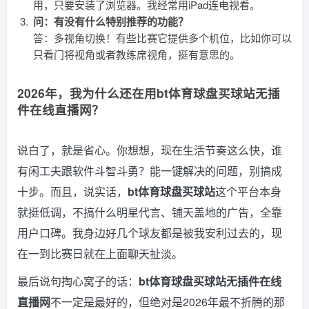
用，只要安装了浏览器。我经常用iPad连电视看。
问：有没有什么特别推荐的功能？
答：多视角切换！有些比赛它提供多个机位，比如你可以
只看门将视角或者教练席视角，挺有意思的。
2026年，我为什么还在用
bt体育球盘买球站无插
件在线直播网
？
说白了，就是省心。你想想，现在生活节奏这么快，谁
有闲工夫跟软件斗智斗勇？能一键解决的问题，别搞成
十步。而且，说实话，
bt体育球盘买球站
这个平台本身
就挺低调，不搞什么明星代言、铺天盖地的广告，全靠
用户口碑。我身边好几个球友都是被我安利过去的，现
在一到比赛日就在上面聊天扯淡。
最后说句掏心窝子的话：
bt体育球盘买球站无插件在线
直播网
不一定是最好的，但绝对是2026年最不折腾的那