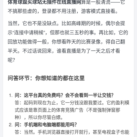
体育球盘买球站无插件在线直播网
算是一股清流——它
不搞那些虚的，登录都不用注册，游客模式直接看。
当然，它也不是没缺点。比如高峰期的时候，偶尔会提
示“连接中请稍候”，但那也就三五秒的事。再比如，它的
回放功能做得一般，你想看昨天的比赛录像，得自己翻
半天。不过话说回来，谁看直播是为了一天之后才看
呢？
问答环节：你想知道的都在这里
问：这平台真的免费吗？会不会看到一半让交钱？
答：起码到现在为止，它一分钱没跟我要过。它的盈利模
式应该是靠页面上的体育竞猜广告（不是强制弹窗那
种），所以你尽管白嫖。
问：手机端和电脑端都能用吗？
答：当然。手机浏览器直接打开就行，甚至电视盒子也能