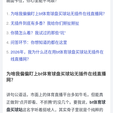
画面卡住，你心里能不骂娘？
1.
为啥我偏偏盯上bt体育球盘买球站无插件在线直播网？
2.
无插件到底有多香？我给你们掰扯掰扯
3.
你猜怎么着？我试过的那些“坑”
4.
问答环节：你想知道的都在这里
5.
2026年，我为什么还在用bt体育球盘买球站无插件在
线直播网？
为啥我偏偏盯上
bt体育球盘买球站无插件在线直播
网
？
讲句公道话，市面上的体育直播平台多如牛毛，但能真
正做到“点开即看、不折腾”的没几个。要我说，
bt体育球
盘买球站
这名字听着挺唬人，其实骨子里就是个纯粹的