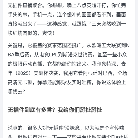
无插件直播聚合。你想想，晚上八点英超开打，你忙完
手头的事，手机一点，连个缓冲的圈圈都看不到，画面
直接就出来了——这种感觉，就跟饿了三天突然咬到一
块红烧肉似的，爽快！
关键是，它覆盖的赛事范围还挺广。从欧洲五大联赛到N
BA季后赛，从电竞LPL到斯诺克世锦赛，甚至一些小众
的极限运动直播，它都能给你挖出来。我印象特深，去
年（2025）美洲杯决赛，我用它看阿根廷对巴西，全场
高清无卡顿，弹幕还能跟球友实时吐槽，你说这体验上
哪找去？
无插件到底有多香？我给你们掰扯掰扯
说真的，很多人对“无插件”没概念，以为就是个宣传噱
头。但你试着对比一下——某些平台让你先装个Flash插