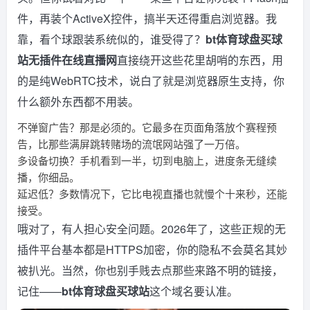
件，再装个ActiveX控件，搞半天还得重启浏览器。我
靠，看个球跟装系统似的，谁受得了？
bt体育球盘买球
站无插件在线直播网
直接绕开这些花里胡哨的东西，用
的是纯WebRTC技术，说白了就是浏览器原生支持，你
什么额外东西都不用装。
不弹窗广告？那是必须的。它最多在页面角落放个赛程预
告，比那些满屏跳转赌场的流氓网站强了一万倍。
多设备切换？手机看到一半，切到电脑上，进度条无缝续
播，你细品。
延迟低？多数情况下，它比电视直播也就慢个十来秒，还能
接受。
哦对了，有人担心安全问题。2026年了，这些正规的无
插件平台基本都是HTTPS加密，你的隐私不会莫名其妙
被扒光。当然，你也别手贱去点那些来路不明的链接，
记住——
bt体育球盘买球站
这个域名要认准。