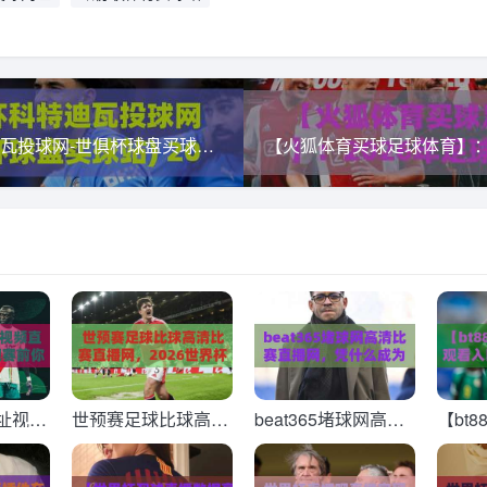
(世界杯科特迪瓦投球网-世俱杯球盘买球站) 2026年世界杯预选赛，科特迪瓦的投球网如何影响世俱杯球盘？
址视频
世预赛足球比球高清
beat365堵球网高清
【bt
26观
比赛直播网，2026
比赛直播网，凭什么
官网
的几件
世界杯预选赛球迷必
成为2026年球迷的
202