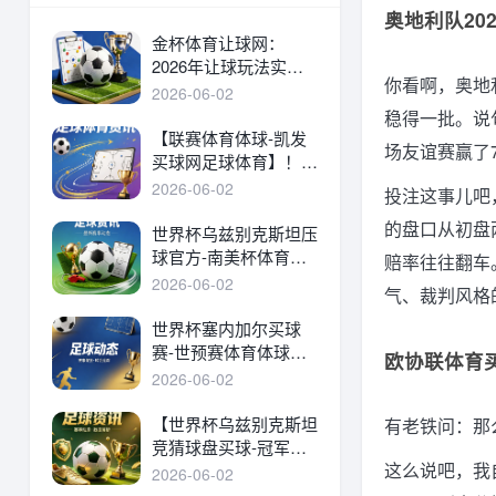
奥地利队20
金杯体育让球网：
2026年让球玩法实战
你看啊，奥地
指南，老球迷都在用呢
2026-06-02
稳得一批。说
【联赛体育体球-凯发
场友谊赛赢了
买球网足球体育】！
2026赛季你不能错过
2026-06-02
投注这事儿吧
的五大亮点
的盘口从初盘
世界杯乌兹别克斯坦压
球官方-南美杯体育堵
赔率往往翻车
球赛：2026年跨境投
2026-06-02
气、裁判风格
注新玩法，你猜怎么
着？
世界杯塞内加尔买球
赛-世预赛体育体球
欧协联体育
网：2026世预赛押注
2026-06-02
指南与平台实测
【世界杯乌兹别克斯坦
有老铁问：那
竞猜球盘买球-冠军联
这么说吧，我
赛体育足球买球站】：
2026-06-02
2026年乌兹别克斯坦