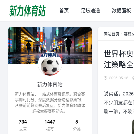
首页
足坛速递
数据面板
网站首页
>
赛程
世界杯奥
注策略全
2026-05-18
新力体育站
说实话，20
新力体育站，一站式体育资讯网。聚合赛
事即时比分、深度数据分析与精彩集锦，
不少朋友都在
从赛前前瞻到赛后复盘。新力体育站助你
轻松掌握赛场动态。
聊一聊，不吹
734
1447
5
文章
标签
分类