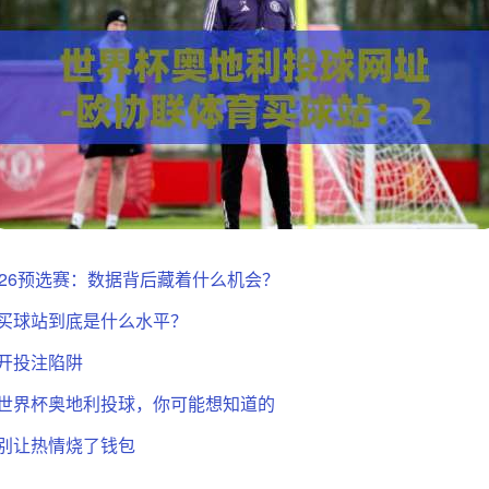
026预选赛：数据背后藏着什么机会？
买球站到底是什么水平？
开投注陷阱
世界杯奥地利投球，你可能想知道的
别让热情烧了钱包