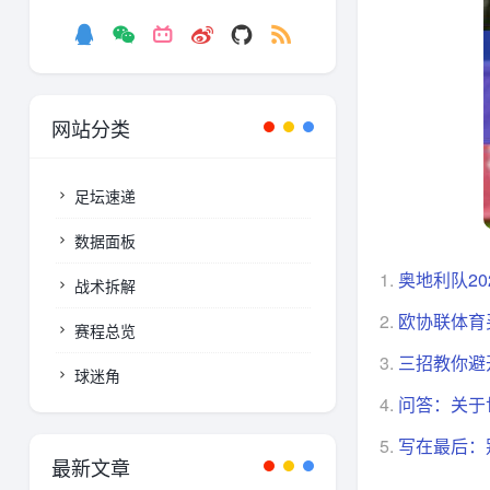
网站分类
足坛速递
数据面板
1.
奥地利队2
战术拆解
2.
欧协联体育
赛程总览
3.
三招教你避
球迷角
4.
问答：关于
5.
写在最后：
最新文章