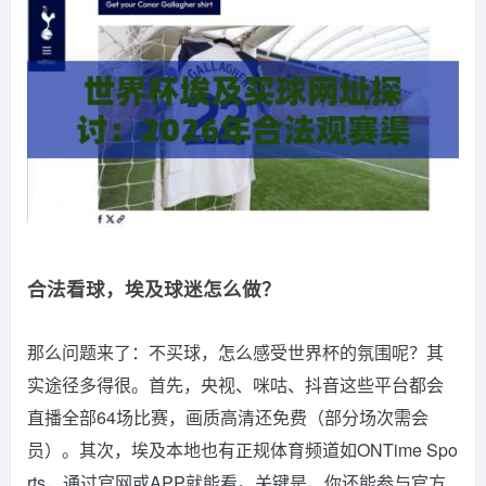
合法看球，埃及球迷怎么做？
那么问题来了：不买球，怎么感受世界杯的氛围呢？其
实途径多得很。首先，央视、咪咕、抖音这些平台都会
直播全部64场比赛，画质高清还免费（部分场次需会
员）。其次，埃及本地也有正规体育频道如ONTime Spo
rts，通过官网或APP就能看。关键是，你还能参与官方