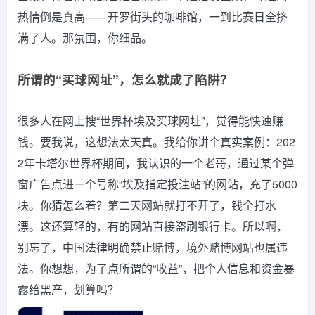
热情倒是真高——开罗街头的咖啡馆，一到比赛日全挤
满了人。那氛围，你细品。
所谓的“买球网址”，怎么就成了陷阱？
很多人在网上搜“世界杯埃及买球网址”，觉得能快速赚
钱。要我说，这想法太天真。我给你讲个真实案例：202
2年卡塔尔世界杯期间，我认识的一个老哥，通过某个弹
窗广告点进一个号称“埃及指定投注站”的网站，充了5000
块。你猜怎么着？第二天网站就打不开了，钱全打水
漂。这还算轻的，有的网站直接盗刷银行卡。所以啊，
别忘了，中国法律明确禁止赌博，境外赌博网站也属违
法。你想想，为了点所谓的“收益”，把个人信息和资金暴
露给黑产，划算吗？