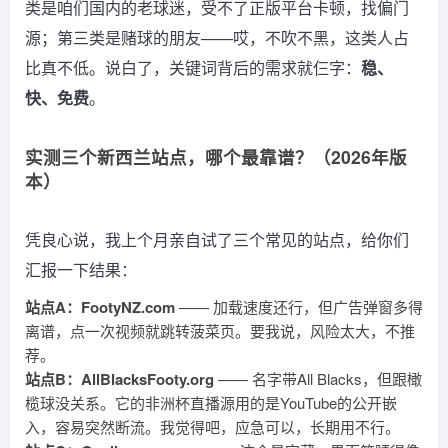
类是咱们国内的老球迷，受不了正版平台卡顿，找偏门
源；第三类是赌球的朋友——哎，不吹不黑，这类人占
比真不低。说白了，关键词背后的需求就仨字：
稳、
快、免费
。
实测三个新西兰站点，哪个最靠谱？（2026年版
本）
凭良心说，我上个月亲自试了三个常见的站点，给你们
汇报一下结果：
站点A：FootyNZ.com
—— 加载速度还行，但广告弹窗多得
离谱，点一次视频就跳转菠菜页。要我说，风险太大，不推
荐。
站点B：AllBlacksFooty.org
—— 名字带All Blacks，但跟橄
榄球没关系。它的非洲杯直播源用的是YouTube的公开嵌
入，容易突然断流。我觉得吧，应急可以，长期用不行。