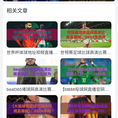
相关文章
世界杯体球地址视频直播网
世预赛足球比球高清比赛直
站，2026观赛前你该知道
播网，2026世界杯预选赛
的几件事
球迷必备观赛指南
beat365堵球网高清比赛直
【bt888投球网直播官网观
播网，凭什么成为2026年
看入口】——2026年最新
球迷的观赛新宠？
观赛指南与体验分享