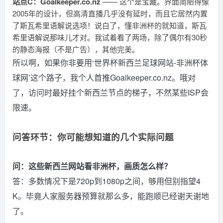
站点C：Goalkeeper.co.nz
—— 这个是宝藏。界面简陋得像
2005年的设计，但高清直播几乎没有延时，而且它居然内置
了斯瓦希里语解说选项！说白了，懂非洲杯的就知道，斯瓦
希里语解说那味儿才对。我试着看了两场，除了偶尔有30秒
的静态海报（不是广告），其他完美。
所以啊，如果你非要用‘世界杯新西兰足球网站-非洲杯体
球网’这个路子，我个人首推Goalkeeper.co.nz。哦对
了，访问时最好挂个新西兰节点的梯子，不然某些ISP会
限速。
问答环节：你可能想知道的几个实际问题
问：这些新西兰网站看非洲杯，画质怎么样？
答：多数情况下是720p到1080p之间，够用但别指望4
K。毕竟人家服务器预算就那么多，能跑顺已经谢天谢地
了。