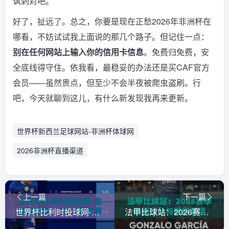
讽刺对吧。
好了，扯远了。总之，你要是现在正愁2026年非洲杯在
哪看，不妨试试我上面说的那几个路子。但记住一点：
别在任何网站上输入你的信用卡信息
。免费归免费，安
全底线得守住。依我看，最稳妥的办法还是买CAF官方
会员——虽然贵点，但至少不会半夜被爬虫盗刷。行
吧，今天就聊到这儿，有什么新发现我再来更新。
世界杯新西兰足球网站-非洲杯体球网
2026非洲杯直播渠道
上一篇
下一篇
世界杯比利时投球网-金杯买球网：2026年世界杯比利时队战术前瞻与投注策略
法甲比球站：2026赛季最新比分与数据解读