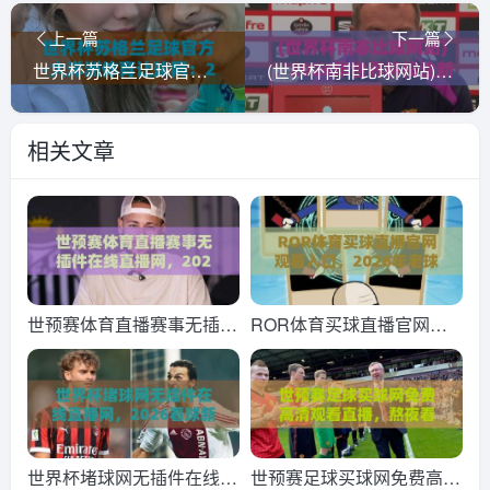
上一篇
下一篇
世界杯苏格兰足球官方-大洋洲体育让球网：2026年世预赛苏格兰冲刺之路深度解析
(世界杯南非比球网站)，2026年世界杯投注新玩法：你准备好了吗？
相关文章
世预赛体育直播赛事无插件
ROR体育买球直播官网观
在线直播网，2026终极看
看入口，2026年老球迷私
球指南来了
藏的几个实用经验
世界杯堵球网无插件在线直
世预赛足球买球网免费高清