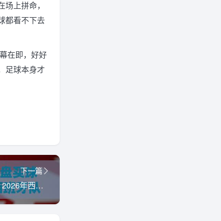
在场上拼命，
球都看不下去
开幕在即，好好
，足球本身才
下一篇
世界杯西班牙球盘买球网站：2026年西班牙队夺冠赔率与实用选站指南