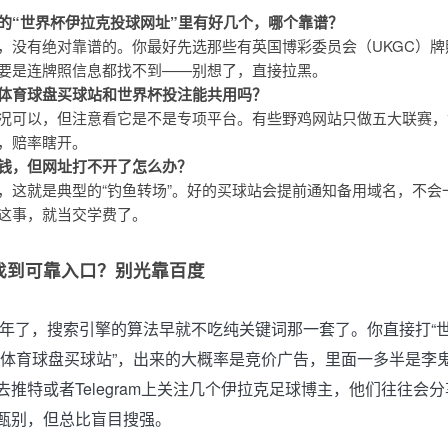
的“世界杯伊拉克投球网址”里有好几个，哪个靠谱？
，没有绝对靠谱的。你最好先选那些有英国博彩委员会（UKGC）牌
要是连牌照信息都找不到——别想了，直接拉黑。
体育球盘买球站和世界杯投注能共用吗？
况可以，但注意看它是不是专项平台。有些野鸡网站只做五大联赛，
，赔率瞎开。
钱，但网址打不开了怎么办？
，这就是典型的“钓鱼转场”。好的买球站会提前通知备用域名，不会
这事，就当交学费了。
找到可靠入口？别光靠百度
26年了，搜索引擎的算法早就不吃纯关键词那一套了。你直接打“
杯体育球盘买球站”，出来的大概率是竞价广告，里面一多半是李
去推特或者Telegram上关注几个伊拉克足球博主，他们往往会
甄别，但总比盲目搜强。