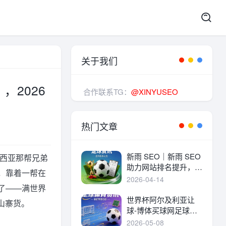
关于我们
2026
合作联系TG：
@XINYUSEO
热门文章
新雨 SEO｜新雨 SEO
，西亚那帮兄弟
助力网站排名提升，新
，靠着一帮在
雨 SEO 打造精准流
2026-04-14
了——满世界
量，新雨 SEO 实现长
效优化
世界杯阿尔及利亚让
山寨货。
球-博体买球网足球体
育：2026年盘口深度
2026-05-08