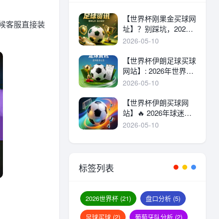
【世界杯刚果金买球网
时候客服直接装
址】？别踩坑，2026
年观赛指南来了
2026-05-10
【世界杯伊朗足球买球
网站】: 2026年世界杯
伊朗队表现与安全投注
2026-05-10
指南
【世界杯伊朗买球网
站】🔥 2026年球迷必
看：如何辨别靠谱平台
2026-05-10
与避坑指南
标签列表
2026世界杯
(21)
盘口分析
(5)
足球买球
(2)
葡萄牙队分析
(2)