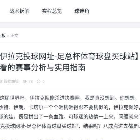
战术拆解
赛程总览
球迷角
面板
> 正文
伊拉克投球网址-足总杯体育球盘买球站】，
看的赛事分析与实用指南
数据面板
78
0
6年这届世界杯，伊拉克队能杀进决赛圈，我是真没想到。你想想
沙特、伊朗、卡塔尔一个个砸钱砸得跟不要钱似的，伊拉克倒好
球的娃，愣是拼出了一条血路。可球迷的热情一上来，问题就来
拉克投球网址-足总杯体育球盘买球站”，结果呢？八成点进去都是