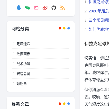
1.
伊拉克足球
2.
2026年
3.
三个常见问
网站分类
4.
如何优雅地
伊拉克足球
足坛速递
数据面板
说实话，伊拉
战术拆解
克国奥队那叫
年。我跟你讲
赛程总览
杯体育球盘买
球迷角
但你猜怎么着
去。哎哟，这
最新文章
天气湿度这些