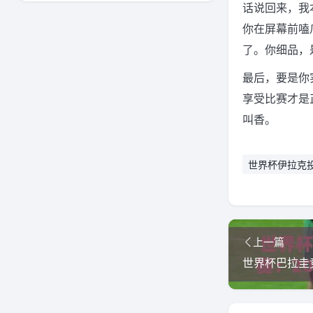
话说回来，我
你在屏幕前嗑
了。你细品，
最后，要是你
享受比赛才是
叫香。
世界杯伊拉克
上一篇