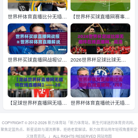
播网】2026最新体验指南
无插件在线直播网）
世界杯体育直播比分无插件
【世界杯买球直播网赛事无
在线直播网：2026年观赛
插件在线直播网】——202
新体验（世界杯体育直播比
6年观赛新选择，告别卡顿
分无插件在线直播网）
与延迟！
世界杯买球直播网战报≌世
2026世界杯足球比球无插
界杯体育直播解说无插件在
件在线直播网，高清流畅无
线直播网，2026世界杯观
广告，这几大亮点让你爱不
赛新姿势：不吹不黑，这才
释手
是真香选择
【足球世界杯直播网无插件
世界杯体育直播统计无插件
在线直播网】——2026年
在线直播网，2026年球迷
看球新姿势，无插件直播真
看球新选择！
COPYRIGHT © 2012-2026
新力体育站「新力体育站，新生代球迷的体育资讯网。
聚焦足篮热点、新星追踪与潮流赛事，拒绝老套解读。新力体育站用年轻视角重新定
香！
义体育资讯。」
ALL RIGHTS RESERVED
网站地图