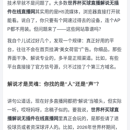
技术早就不是问题了。大多数
世界杯买球直播解说无插
件在线直播网
其实用的是H5流媒体，浏览器直接打开就
能看。说白了，你只要有个网速过得去的设备，连个AP
P都不用装。但问题来了——这些网站靠谱吗？
我自个儿试过好几个，发现一个规律：真正好用的平
台，往往不会在首页挂满“美女荷官”广告。你细品，那些
界面干净、解说专业的，多半是正规渠道。比如，有些
平台直接接了官方信号源，只不过挂了个第三方域名。
解说才是灵魂：你找的是“人”还是“声”？
讲句公道话，现在好多直播网都把“解说”当噱头，但实际
一听，哎呀妈呀，念稿子似的。要我说，
世界杯买球直
播解说无插件在线直播网
里真正会玩的，是那些请了退
役球员或者资深球评人的。比如，2026年世界杯期间，