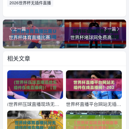
2026世界杯无插件直播
上一篇
下一篇
世界杯体育直播比赛∪世界杯下球站视频直播网站：【世界杯体育直播比赛】2026年观赛指南与高清平台推荐
世界杯堵球网免费高清观看直播：2026年看球新姿势，这些细节你注意到了吗？【世界杯堵球网免费高清观看直播】
相关文章
(世界杯压球直播现场无插
世界杯直播平台网站无插件
件在线直播网)！【世界杯
在线直播网！2026年观赛
压球直播现场无插件在线直
指南（世界杯直播平台网站