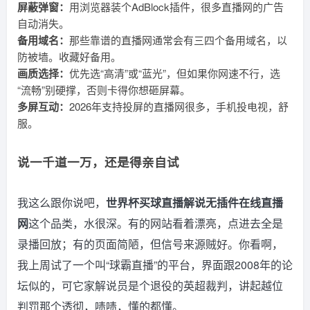
屏蔽弹窗：
用浏览器装个AdBlock插件，很多直播网的广告
自动消失。
备用域名：
那些靠谱的直播网通常会有三四个备用域名，以
防被墙。收藏好备用。
画质选择：
优先选“高清”或“蓝光”，但如果你网速不行，选
“流畅”别硬撑，否则卡得你想砸屏幕。
多屏互动：
2026年支持投屏的直播网很多，手机投电视，舒
服。
说一千道一万，还是得亲自试
我这么跟你说吧，
世界杯买球直播解说无插件在线直播
网
这个品类，水很深。有的网站看着漂亮，点进去全是
录播回放；有的页面简陋，但信号来源贼好。你看啊，
我上周试了一个叫“球霸直播”的平台，界面跟2008年的论
坛似的，可它家解说员是个退役的英超裁判，讲起越位
判罚那个透彻，啧啧，懂的都懂。