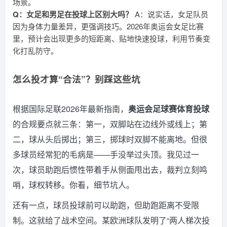
场景。
Q：女足和男足在投球上区别大吗？
A：说实话，女足队员
因为身体力量差异，更强调技巧。2026年奥运会女足比赛
里，预计会出现更多的短距离、贴地快速投球，利用节奏变
化打乱防守。
怎么投才算“合法”？别踩这些坑
根据国际足联2026年最新指南，
奥运会足球赛体育投球
的合规要点就三条：第一，双脚站在边线外或线上；第
二，球从头后掷出；第三，掷球时双脚不能离地。但很
多球员经常犯的毛病是——手没举过头顶。我见过一
次，球员助跑后惯性带着手从侧面甩出去，裁判立刻鸣
哨，球权转移。你看，细节坑人。
还有一点，球员投球前可以助跑，但助跑距离不受限
制。这就给了战术空间。某欧洲球队发明了“两人梯次投