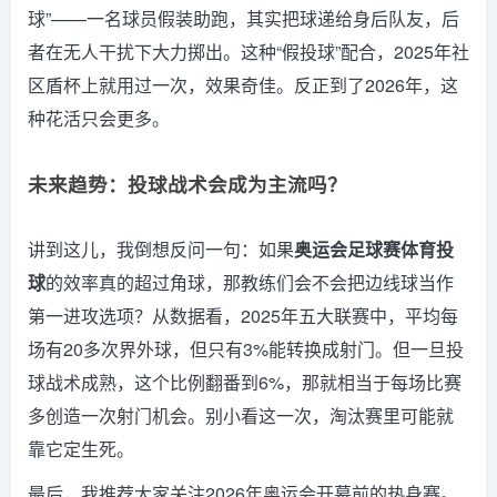
球”——一名球员假装助跑，其实把球递给身后队友，后
者在无人干扰下大力掷出。这种“假投球”配合，2025年社
区盾杯上就用过一次，效果奇佳。反正到了2026年，这
种花活只会更多。
未来趋势：投球战术会成为主流吗？
讲到这儿，我倒想反问一句：如果
奥运会足球赛体育投
球
的效率真的超过角球，那教练们会不会把边线球当作
第一进攻选项？从数据看，2025年五大联赛中，平均每
场有20多次界外球，但只有3%能转换成射门。但一旦投
球战术成熟，这个比例翻番到6%，那就相当于每场比赛
多创造一次射门机会。别小看这一次，淘汰赛里可能就
靠它定生死。
最后，我推荐大家关注2026年奥运会开幕前的热身赛。