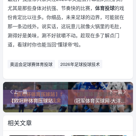
尤其是那些身体对抗强、节奏快的比赛，
体育投球
的戏
份肯定比以往多。你细品，未来足球的边界，可能就在
那一条边线外。说实话，这玩意儿就像火锅里的毛肚，
涮得好是美味，涮不好就嚼不动。趁现在多了解点门
道，看球时你也能当回“懂球帝”啦。
奥运会足球赛体育投球
2026年足球投球技术
上一篇
下一篇
【欧冠杯体育压球站】！2026赛季观赛与投注全新指南
(冠军体育买球网-大洋洲冠军联赛体育足球站)：2026赛季大洋洲冠军联赛观赛指南与深度分析
相关文章