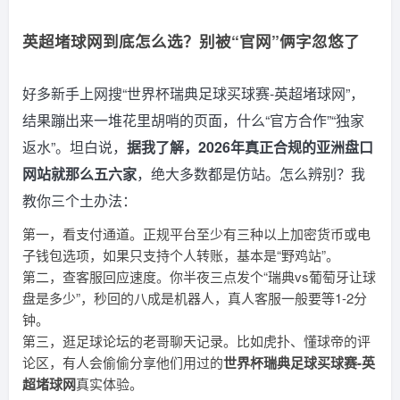
英超堵球网到底怎么选？别被“官网”俩字忽悠了
好多新手上网搜“世界杯瑞典足球买球赛-英超堵球网”，
结果蹦出来一堆花里胡哨的页面，什么“官方合作”“独家
返水”。坦白说，
据我了解，2026年真正合规的亚洲盘口
网站就那么五六家
，绝大多数都是仿站。怎么辨别？我
教你三个土办法：
第一，看支付通道。正规平台至少有三种以上加密货币或电
子钱包选项，如果只支持个人转账，基本是“野鸡站”。
第二，查客服回应速度。你半夜三点发个“瑞典vs葡萄牙让球
盘是多少”，秒回的八成是机器人，真人客服一般要等1-2分
钟。
第三，逛足球论坛的老哥聊天记录。比如虎扑、懂球帝的评
论区，有人会偷偷分享他们用过的
世界杯瑞典足球买球赛-英
超堵球网
真实体验。