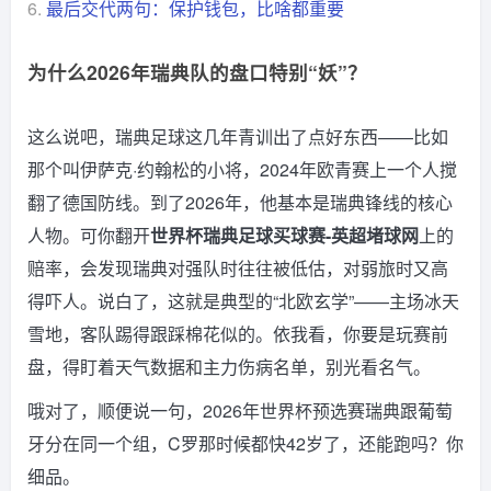
6.
最后交代两句：保护钱包，比啥都重要
为什么2026年瑞典队的盘口特别“妖”？
这么说吧，瑞典足球这几年青训出了点好东西——比如
那个叫伊萨克·约翰松的小将，2024年欧青赛上一个人搅
翻了德国防线。到了2026年，他基本是瑞典锋线的核心
人物。可你翻开
世界杯瑞典足球买球赛-英超堵球网
上的
赔率，会发现瑞典对强队时往往被低估，对弱旅时又高
得吓人。说白了，这就是典型的“北欧玄学”——主场冰天
雪地，客队踢得跟踩棉花似的。依我看，你要是玩赛前
盘，得盯着天气数据和主力伤病名单，别光看名气。
哦对了，顺便说一句，2026年世界杯预选赛瑞典跟葡萄
牙分在同一个组，C罗那时候都快42岁了，还能跑吗？你
细品。