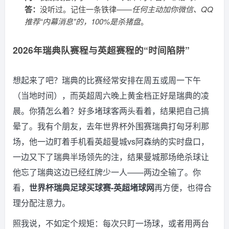
答：
没听过。记住一条铁律——
任何主动加你微信、QQ
推荐“内幕消息”的，100%是杀猪盘
。
2026年瑞典队赛程与英超赛程的“时间陷阱”
想起来了吧？瑞典的比赛经常安排在周五或周一下午
（当地时间），而英超周六晚上黄金档正好是瑞典的凌
晨。你猜怎么着？好多堵球客两头看着，结果把自己搞
晕了。我有个朋友，去年世界杯外围赛瑞典打匈牙利那
场，他一边盯着手机看英超曼城vs阿森纳的实时盘口，
一边又下了瑞典半场领先的注，结果曼城那场绝杀球让
他忘了瑞典这边已经红牌少一人——两边全输了。你
看，
世界杯瑞典足球买球赛-英超堵球网
再方便，也得合
理分配注意力。
照我说，不如定个规矩：每次只盯一场球，或者用两台