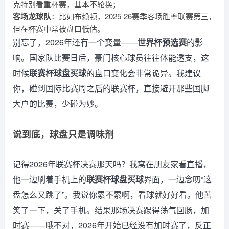
克特别看重杯赛，基本不轮换；
客场龙球队
：比如布赖顿，2025-26赛季客场胜率联赛第三，
但在杯赛中常被盘口低估。
别忘了，2026年还有一个变量——
世界杯预选赛
的影
响。国家队比赛日后，豪门核心球员往往体能透支，这
时候
联赛杯球盘买球
的盘口变化会非常诡异。我建议
你，碰到国际比赛周之后的联赛杯，直接避开那些国脚
大户的比赛，少碰为妙。
说到底，球盘只是调味剂
记得2026年联赛杯决赛那天吗？我窝在朋友家看直播，
他一边刷着手机上的
联赛杯球盘买球
界面，一边念叨“这
盘怎么又跳了”。我说你累不累啊，看球就好好看。他苦
笑了一下，关了手机。结果那场决赛踢得荡气回肠，加
时赛——哦不对，2026年开始已经没有加时赛了，反正