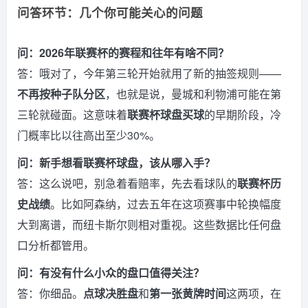
问答环节：几个你可能关心的问题
问：2026年联赛杯的赛程和往年有啥不同？
答：哦对了，今年第三轮开始就用了新的抽签规则——
不再按种子队分区
，也就是说，曼城和利物浦可能在第
三轮就碰面。这意味着
联赛杯球盘买球
的早期阶段，冷
门概率比以往高出至少30%。
问：新手想看联赛杯球盘，该从哪入手？
答：这么说吧，别急着看赔率，先去看球队的
联赛杯历
史战绩
。比如阿森纳，过去五年在这项赛事中轮换幅度
大到离谱，而纽卡斯尔则相对重视。这些数据比任何盘
口分析都管用。
问：有没有什么小众的盘口值得关注？
答：你细品。
点球决胜盘
和
第一张黄牌时间
这两项，在