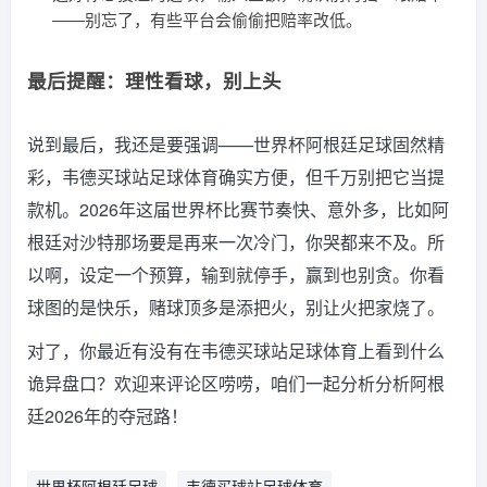
——别忘了，有些平台会偷偷把赔率改低。
最后提醒：理性看球，别上头
说到最后，我还是要强调——世界杯阿根廷足球固然精
彩，韦德买球站足球体育确实方便，但千万别把它当提
款机。2026年这届世界杯比赛节奏快、意外多，比如阿
根廷对沙特那场要是再来一次冷门，你哭都来不及。所
以啊，设定一个预算，输到就停手，赢到也别贪。你看
球图的是快乐，赌球顶多是添把火，别让火把家烧了。
对了，你最近有没有在韦德买球站足球体育上看到什么
诡异盘口？欢迎来评论区唠唠，咱们一起分析分析阿根
廷2026年的夺冠路！
世界杯阿根廷足球
韦德买球站足球体育