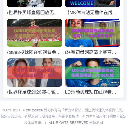
(世界杯买球直播回放无插
【MK体育站无插件在线直
件在线直播网)：2026年观
播网】——2026年观赛新
赛指南，球迷必看的宝藏平
体验，告别卡顿的终极指南
台
(bt888投球网在线观看免费
(联赛初盘网高清比赛直播
直播站)：2026年球迷必藏
网)：2026年观赛与投注指
的免费直播观赛指南
南，球迷必备的实战攻略
(世界杯足球2026赛程高清
LD乐动买球站在线观看免
比赛直播网)：看球不迷
费直播站：2026年体育迷
路，这份观赛指南请收好！
的观赛新选择
COPYRIGHT © 2012-2026
新力体育站「新力体育站，新生代球迷的体育资讯网。
聚焦足篮热点、新星追踪与潮流赛事，拒绝老套解读。新力体育站用年轻视角重新定
义体育资讯。」
ALL RIGHTS RESERVED
网站地图