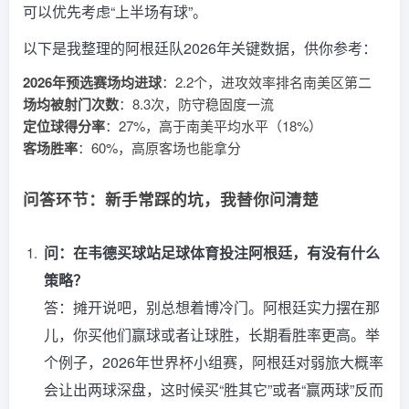
可以优先考虑“上半场有球”。
以下是我整理的阿根廷队2026年关键数据，供你参考：
2026年预选赛场均进球
：2.2个，进攻效率排名南美区第二
场均被射门次数
：8.3次，防守稳固度一流
定位球得分率
：27%，高于南美平均水平（18%）
客场胜率
：60%，高原客场也能拿分
问答环节：新手常踩的坑，我替你问清楚
问：在韦德买球站足球体育投注阿根廷，有没有什么
策略？
答：摊开说吧，别总想着博冷门。阿根廷实力摆在那
儿，你买他们赢球或者让球胜，长期看胜率更高。举
个例子，2026年世界杯小组赛，阿根廷对弱旅大概率
会让出两球深盘，这时候买“胜其它”或者“赢两球”反而