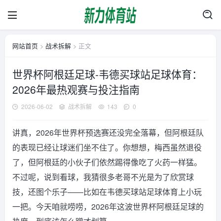
网站首页
>
战术拆解
> 正文
世界杯阿根廷足球-韦德买球站足球体育：
2026年最热观赛与投注指南
2026-06-02
战术拆解
143
0
讲真，2026年世界杯预选赛还没完全落幕，但阿根廷队
的表现已经让球迷们坐不住了。你想想，梅西虽然退役
了，但阿根廷的小伙子们依然踢得像吃了火药一样猛。
不过呢，说到看球，我猜很多老哥不光是为了欣赏球
技，还图个乐子——比如在韦德买球站足球体育上小玩
一把。今天咱就唠唠，2026年这波世界杯阿根廷足球的