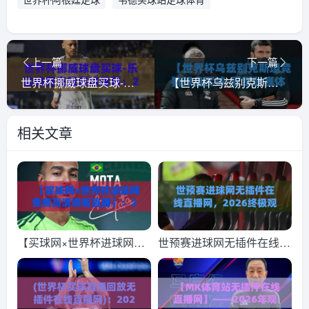
上一篇
下一篇
世界杯挪威球盘买球-乐动体育充值足球体育：2026年北欧足球投注新风向
【世界杯乌兹别克斯坦竞猜球盘买球-冠军联赛体育足球买球站】：2026年乌兹别克斯坦世界杯竞猜全攻略与冠军联赛买球站推荐
相关文章
【买球网×世界杯进球网免
世预赛进球网无插件在线直
费高清观看直播】：2026
播网，2026终极观赛指
世界杯观赛新姿势，这些细
南！(世预赛进球网无插件
节你注意到了吗？
在线直播网)