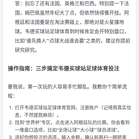
答：别忘了还有法国、英格兰和巴西。特别提一下法
国，姆巴佩虽然年纪大了点，但依然快得像开挂。阿
根廷和法国要是在淘汰赛碰上，那绝对是火星撞地
球。韦德买球站足球体育到时候肯定会开特别盘口，
比如“谁先换人”“点球大战谁会赢”之类的，建议你提前
研究研究。
操作指南：三步搞定韦德买球站足球体育投注
要我说，第一次玩的人容易手忙脚乱。我教你个简单流
程：
打开韦德买球站足球体育官网，注册账户（记得用真实信
息，不然提款麻烦）。
找到“世界杯”专区，点击进入阿根廷队的比赛。你会看到
一堆盘口选项，比如“全场让球”“大小球”“球员进球”。
选好你想投注的选项，输入金额，确认前再扫一眼赔率