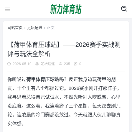
网站首页
>
足坛速递
> 正文
【荷甲体育压球站】——2026赛季实战测
评与玩法全解析
2026-05-10
足坛速递
235
0
你听说过
荷甲体育压球站
吗？反正我身边玩荷甲的朋
友，十个里有八个都提过它。2026赛季刚开打那阵子，
我寻思着总得自己试试水，不然光听别人吹或骂，心里
没底嘛。这么着，我连着蹲了三个星期，每天都去刷几
轮，连凌晨的冷门赛都没放过。今天就跟大伙儿聊聊真
实体感。