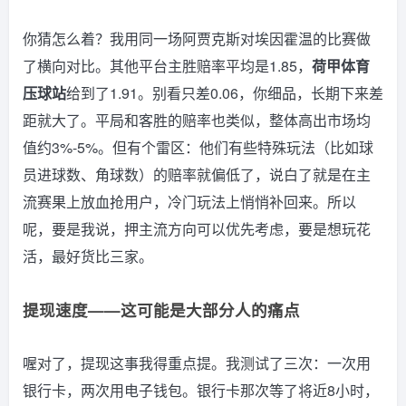
你猜怎么着？我用同一场阿贾克斯对埃因霍温的比赛做
了横向对比。其他平台主胜赔率平均是1.85，
荷甲体育
压球站
给到了1.91。别看只差0.06，你细品，长期下来差
距就大了。平局和客胜的赔率也类似，整体高出市场均
值约3%-5%。但有个雷区：他们有些特殊玩法（比如球
员进球数、角球数）的赔率就偏低了，说白了就是在主
流赛果上放血抢用户，冷门玩法上悄悄补回来。所以
呢，要是我说，押主流方向可以优先考虑，要是想玩花
活，最好货比三家。
提现速度——这可能是大部分人的痛点
喔对了，提现这事我得重点提。我测试了三次：一次用
银行卡，两次用电子钱包。银行卡那次等了将近8小时，