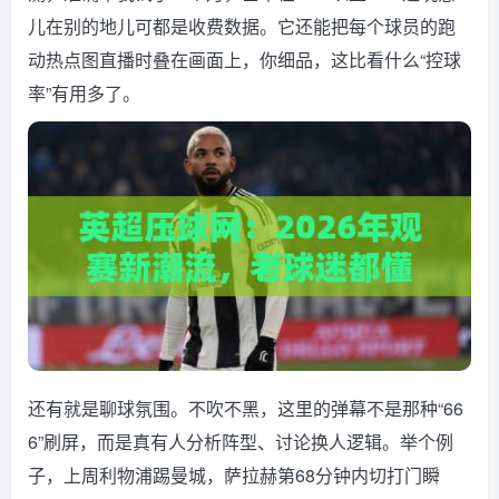
儿在别的地儿可都是收费数据。它还能把每个球员的跑
动热点图直播时叠在画面上，你细品，这比看什么“控球
率”有用多了。
还有就是聊球氛围。不吹不黑，这里的弹幕不是那种“66
6”刷屏，而是真有人分析阵型、讨论换人逻辑。举个例
子，上周利物浦踢曼城，萨拉赫第68分钟内切打门瞬