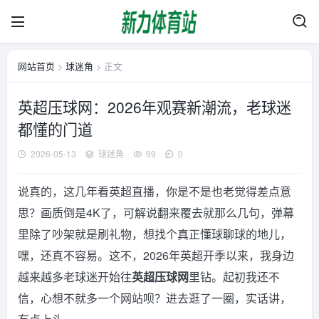
网站首页
>
球迷角
> 正文
英超压球网：2026年观赛新潮流，老球迷
都懂的门道
2026-05-13
球迷角
99
0
说真的，这几年看英超直播，你是不是也老觉得差点意
思？画质倒是4K了，可解说翻来覆去就那么几句，弹幕
里除了吵架就是刷礼物，想找个真正懂球聊球的地儿，
嘿，还真不容易。这不，2026年英超开季以来，我身边
越来越多老球迷开始往
英超压球网
里钻。起初我还不
信，心想不就多一个网站呗？进去逛了一圈，实话讲，