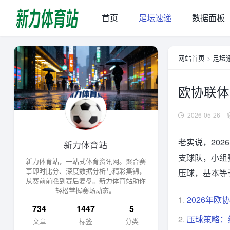
首页
足坛速递
数据面板
网站首页
>
足坛
欧协联体
2026-05-26
老实说，202
新力体育站
支球队，小组
新力体育站，一站式体育资讯网。聚合赛
事即时比分、深度数据分析与精彩集锦，
压球，基本等
从赛前前瞻到赛后复盘。新力体育站助你
轻松掌握赛场动态。
1.
2026年
734
1447
5
2.
压球策略：
文章
标签
分类