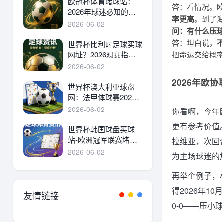
欧冠杯体育堵球站：
答：看情况。
2026年球迷必知的观
率更高
。到了
赛与投注新趋势
2026-06-02
问：有什么压
答：坦白说，
世界杯比利时足球买球
把命运交给概
网址？2026观赛指南
与官方渠道全解析
2026-06-02
2026年欧
世界杯澳大利亚球盘
网：法甲体球赛2026
赛季前瞻与投注技巧
2026-06-02
你看啊，今年
更有参考价值
世界杯韩国球盘买球
站-欧洲冠军联赛堵球
拉维亚，次回合
网，2026年球迷必看
2026-06-02
为主场球迷的
的（世界杯韩国球盘买
球站）安全指南与避坑
再举个例子，
策略
得2026年
友情链接
0-0——压