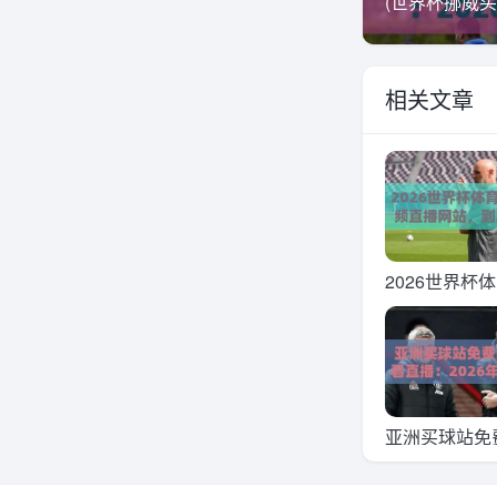
相关文章
2026世界杯
球视频直播网
底该怎么挑？(2
世界杯体育买
直播网站)
亚洲买球站免
观看直播：20