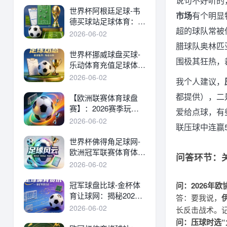
说句不好听的
世界杯竞猜全攻略与冠
世界杯阿根廷足球-韦
市场
有个明显
军联赛买球站推荐
德买球站足球体育：
超的球队常被
2026年最热观赛与投
2026-06-02
注指南
腊球队奥林匹
世界杯挪威球盘买球-
围极其狂热，
乐动体育充值足球体
育：2026年北欧足球
2026-06-02
我个人建议，
投注新风向
都提供），二
【欧洲联赛体育球盘
赛】：2026赛季玩法
爱给点球，有
升级，老球迷也得重新
2026-06-02
联压球中连赢
当学徒
世界杯佛得角足球网-
欧洲冠军联赛体育体球
问答环节：
网：一个老球迷的
2026-06-02
2026观赛新发现
冠军球盘比球-金杯体
问：2026年
育让球网：揭秘2026
答：要我说，
年足彩新玩法与实战策
2026-06-02
长反击战术。
略(冠军球盘比球)
问：压球时选“