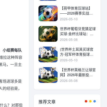
解析与实战策略
【荷甲体育压球站】
——2026赛季实战测
评与玩法全解析
2026-05-10
世界杯葡萄牙竞猜足球
买球-金杯比球站：
2026年葡萄牙队夺冠
2026-05-08
前景深度解析
(世界杯土耳其买球官
，
小组赛每队
方-冠军杯体育投球
维拉这种阵容
网)：2026年新手必知
2026-05-10
黑马，一旦主
的三个投球策略
【世界杯英格兰让球官
网】2026年最新投注
指南与避坑策略
2026-05-08
客场进球多是
人的经验是，
推荐文章
什么？对那些