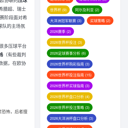
年欧协联的
压球
希腊超、瑞士
世界杯
(9)
阿尔及利亚
(2)
组赛阶段面对希
大洋洲冠军联赛
(3)
买球策略
(2)
球队的主场氛
2026赛季
(2)
2026世界杯投注
(3)
很多压球平台
2026足球赛事分析
(6)
格
（有些裁判
数据，在欧协
2026世界杯购彩指南
(3)
2026世界杯投注指南
(15)
2026世界杯买球指南
(3)
2026世界杯盘口分析
(4)
2026世界杯投注策略
(3)
常恐怖，后者擅
2026大洋洲杯盘口分析
(3)