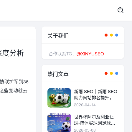
关于我们
深度分析
合作联系TG：
@XINYUSEO
热门文章
协联扩军到36
这些变动就去
新雨 SEO｜新雨 SEO
助力网站排名提升，新
雨 SEO 打造精准流
2026-04-14
量，新雨 SEO 实现长
效优化
世界杯阿尔及利亚让
球-博体买球网足球体
育：2026年盘口深度
2026-05-08