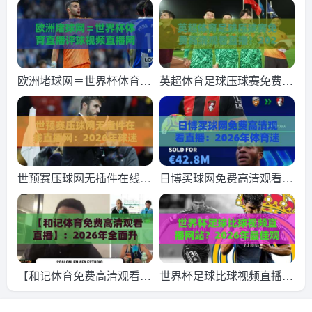
费直播站，2026年球迷该
站，2026年球迷都在怎么
怎么选？(365best足球站在
用？(开元体育买球站视频
线观看免费直播站)
直播网站)
欧洲堵球网＝世界杯体育直
英超体育足球压球赛免费高
播评球视频直播网站！202
清观看直播！2026赛季观
6世界杯观赛新选择
赛指南（英超体育足球压球
赛）
世预赛压球网无插件在线直
日博买球网免费高清观看直
播网：2026年球迷必备的
播：2026年体育迷必备的
观赛神器
观赛神器
【和记体育免费高清观看直
世界杯足球比球视频直播网
播】：2026年全面升级，
站？2026年最佳观看平台