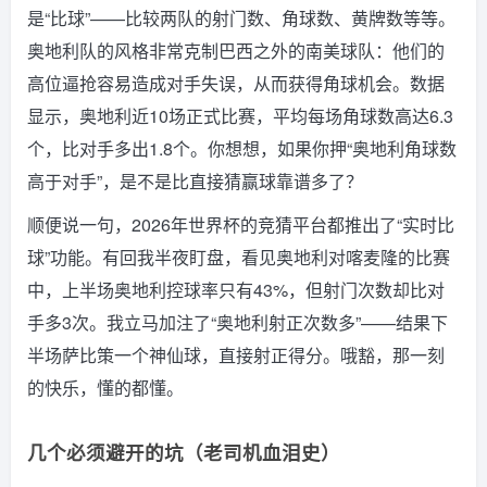
是“比球”——比较两队的射门数、角球数、黄牌数等等。
奥地利队的风格非常克制巴西之外的南美球队：他们的
高位逼抢容易造成对手失误，从而获得角球机会。数据
显示，奥地利近10场正式比赛，平均每场角球数高达6.3
个，比对手多出1.8个。你想想，如果你押“奥地利角球数
高于对手”，是不是比直接猜赢球靠谱多了？
顺便说一句，2026年世界杯的竞猜平台都推出了“实时比
球”功能。有回我半夜盯盘，看见奥地利对喀麦隆的比赛
中，上半场奥地利控球率只有43%，但射门次数却比对
手多3次。我立马加注了“奥地利射正次数多”——结果下
半场萨比策一个神仙球，直接射正得分。哦豁，那一刻
的快乐，懂的都懂。
几个必须避开的坑（老司机血泪史）