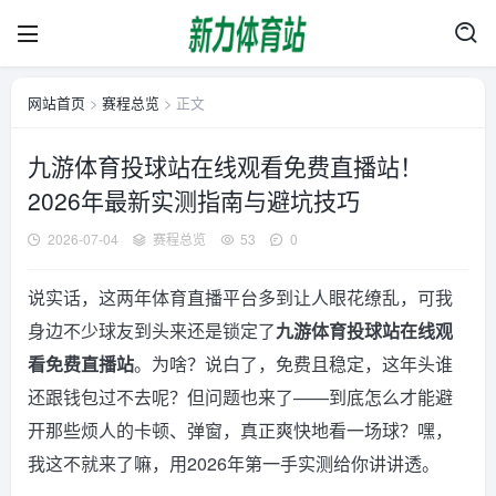
网站首页
>
赛程总览
> 正文
九游体育投球站在线观看免费直播站！
2026年最新实测指南与避坑技巧
2026-07-04
赛程总览
53
0
说实话，这两年体育直播平台多到让人眼花缭乱，可我
身边不少球友到头来还是锁定了
九游体育投球站在线观
看免费直播站
。为啥？说白了，免费且稳定，这年头谁
还跟钱包过不去呢？但问题也来了——到底怎么才能避
开那些烦人的卡顿、弹窗，真正爽快地看一场球？嘿，
我这不就来了嘛，用2026年第一手实测给你讲讲透。