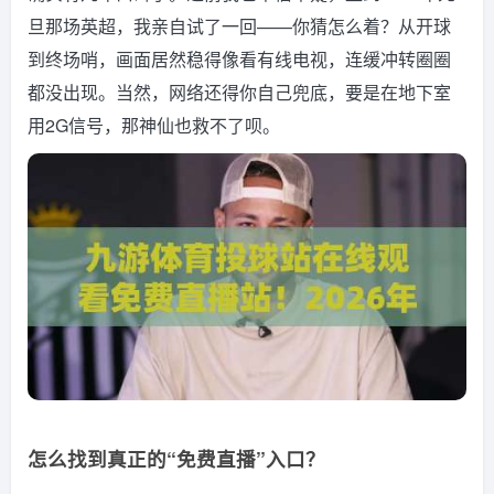
旦那场英超，我亲自试了一回——你猜怎么着？从开球
到终场哨，画面居然稳得像看有线电视，连缓冲转圈圈
都没出现。当然，网络还得你自己兜底，要是在地下室
用2G信号，那神仙也救不了呗。
怎么找到真正的“免费直播”入口？