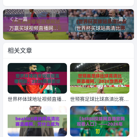
上一篇
下一篇
万赢买球视频直播网站！2026年球迷必看的五大亮点（深度测评）
(世界杯买球站高清比赛直播网)：2026年观赛避坑指南，这些坑你踩过没？
相关文章
世界杯体球地址视频直播网
世预赛足球比球高清比赛直
站，2026观赛前你该知道
播网，2026世界杯预选赛
的几件事
球迷必备观赛指南