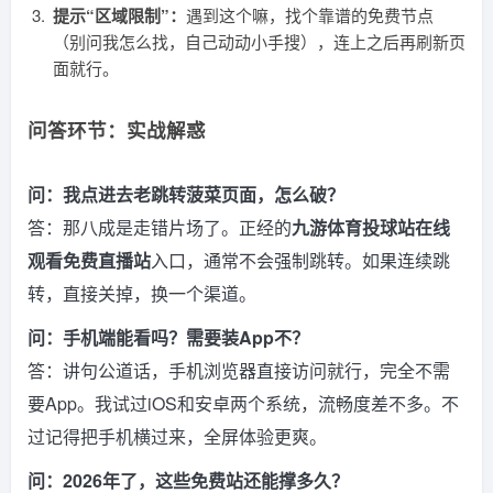
提示“区域限制”：
遇到这个嘛，找个靠谱的免费节点
（别问我怎么找，自己动动小手搜），连上之后再刷新页
面就行。
问答环节：实战解惑
问：我点进去老跳转菠菜页面，怎么破？
答：那八成是走错片场了。正经的
九游体育投球站在线
观看免费直播站
入口，通常不会强制跳转。如果连续跳
转，直接关掉，换一个渠道。
问：手机端能看吗？需要装App不？
答：讲句公道话，手机浏览器直接访问就行，完全不需
要App。我试过iOS和安卓两个系统，流畅度差不多。不
过记得把手机横过来，全屏体验更爽。
问：2026年了，这些免费站还能撑多久？