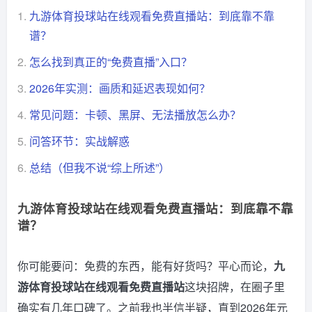
1.
九游体育投球站在线观看免费直播站：到底靠不靠
谱？
2.
怎么找到真正的“免费直播”入口？
3.
2026年实测：画质和延迟表现如何？
4.
常见问题：卡顿、黑屏、无法播放怎么办？
5.
问答环节：实战解惑
6.
总结（但我不说“综上所述”）
九游体育投球站在线观看免费直播站：到底靠不靠
谱？
你可能要问：免费的东西，能有好货吗？平心而论，
九
游体育投球站在线观看免费直播站
这块招牌，在圈子里
确实有几年口碑了。之前我也半信半疑，直到2026年元