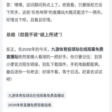
答：嘿嘿，这问题问到点上了。依我看，只要版权方没
下死手，这些“灰色地带”的直播站大概还能活个一两年。
珍惜当下呗，且看且珍惜。
总结（但我不说“综上所述”）
反正，在2026年的今天，
九游体育投球站在线观看免费
直播站
依然是懒人看球的一把好手。你只要记住：别贪
小便宜点陌生链接，别乱下载插件，手机电脑都能爽。
最后送你一句老话：好球不看，等于白活。赶紧去试试
吧！
九游体育投球站在线观看免费直播站
2026体育直播免费观看指南