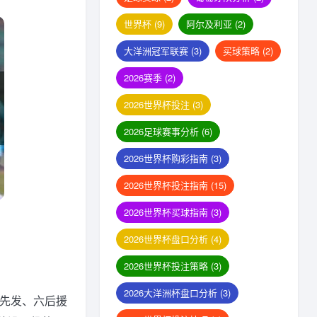
世界杯
(9)
阿尔及利亚
(2)
大洋洲冠军联赛
(3)
买球策略
(2)
2026赛季
(2)
2026世界杯投注
(3)
2026足球赛事分析
(6)
2026世界杯购彩指南
(3)
2026世界杯投注指南
(15)
2026世界杯买球指南
(3)
2026世界杯盘口分析
(4)
2026世界杯投注策略
(3)
2026大洋洲杯盘口分析
(3)
先发、六后援