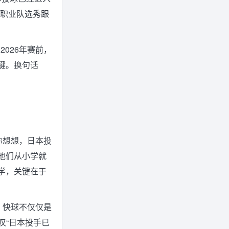
，职业队选秀跟
026年赛前，
键。换句话
你想想，日本投
他们从小学就
学，关键在于
：快球不仅仅是
叹“日本投手已