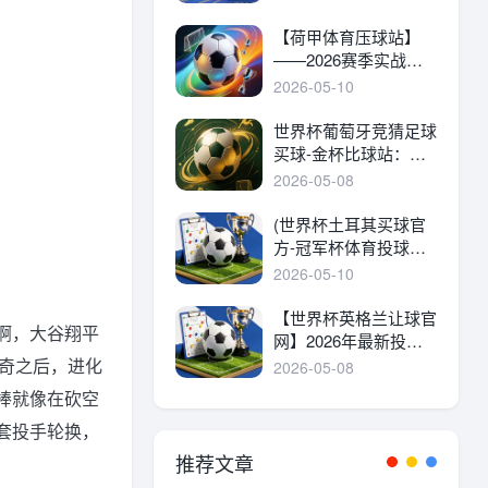
解析与实战策略
【荷甲体育压球站】
——2026赛季实战测
评与玩法全解析
2026-05-10
世界杯葡萄牙竞猜足球
买球-金杯比球站：
2026年葡萄牙队夺冠
2026-05-08
前景深度解析
(世界杯土耳其买球官
方-冠军杯体育投球
网)：2026年新手必知
2026-05-10
的三个投球策略
【世界杯英格兰让球官
啊，大谷翔平
网】2026年最新投注
指南与避坑策略
道奇之后，进化
2026-05-08
棒就像在砍空
套投手轮换，
推荐文章