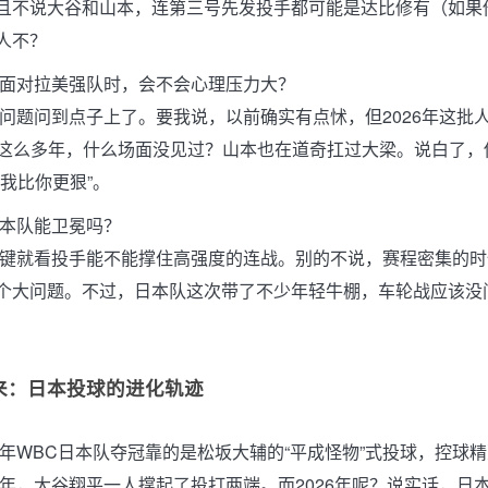
且不说大谷和山本，连第三号先发投手都可能是达比修有（如果
人不？
面对拉美强队时，会不会心理压力大？
问题问到点子上了。要我说，以前确实有点怵，但2026年这批
拼这么多年，什么场面没见过？山本也在道奇扛过大梁。说白了，
我比你更狠”。
本队能卫冕吗？
键就看投手能不能撑住高强度的连战。别的不说，赛程密集的时
个大问题。不过，日本队这次带了不少年轻牛棚，车轮战应该没
来：日本投球的进化轨迹
06年WBC日本队夺冠靠的是松坂大辅的“平成怪物”式投球，控球
23年，大谷翔平一人撑起了投打两端。而2026年呢？说实话，日