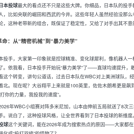
日本投球
最大的看点还不只是这些大牌。你细品，日本队的投手
人，比如央联的崛田和西武的今井。这些年轻人虽然经验没那么
论，这种老带新的组合，既保证了稳定性，又给了对手出其不意
命：从“精密机械”到“暴力美学”
本投手，大家第一印象就是控球精准、变化球犀利，像机器人一样
了。依我看，日本投手开始玩“暴力美学”了——直球均速提升，
看这个转变，讲句公道话，过去日本队在WBC对上美洲球队，
着北。现在呢？大谷翔平上来就是100英里，佐佐木朗希更是飙到
你打你的力量，我投我的速度”。
2026年WBC小组赛对阵多米尼加，山本由伸前五局就送了8次
手。说白了，这种投球风格，让全世界看到了日本投球的新维度
投球
这个关键词，能在2026年成为搜索热点的原因——大家都
进化成“投打双修”的怪物了？