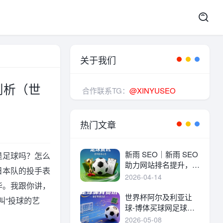
关于我们
剖析（世
合作联系TG：
@XINYUSEO
热门文章
新雨 SEO｜新雨 SEO
是足球吗？怎么
助力网站排名提升，新
日本队的投手表
雨 SEO 打造精准流
2026-04-14
华。我跟你讲，
量，新雨 SEO 实现长
效优化
世界杯阿尔及利亚让
叫“投球的艺
球-博体买球网足球体
育：2026年盘口深度
2026-05-08