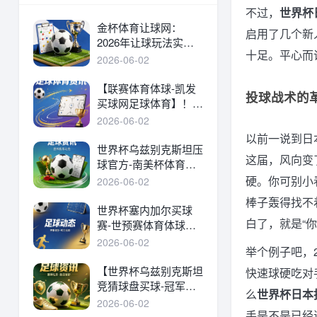
不过，
世界杯
金杯体育让球网：
启用了几个新
2026年让球玩法实战
十足。平心而
指南，老球迷都在用呢
2026-06-02
【联赛体育体球-凯发
投球战术的革
买球网足球体育】！
2026赛季你不能错过
2026-06-02
的五大亮点
以前一说到日
世界杯乌兹别克斯坦压
这届，风向变
球官方-南美杯体育堵
球赛：2026年跨境投
硬。你可别小
2026-06-02
注新玩法，你猜怎么
棒子轰得找不
着？
世界杯塞内加尔买球
白了，就是“
赛-世预赛体育体球
网：2026世预赛押注
2026-06-02
举个例子吧，
指南与平台实测
【世界杯乌兹别克斯坦
快速球硬吃对
竞猜球盘买球-冠军联
么
世界杯日本
赛体育足球买球站】：
2026-06-02
手是不是已经
2026年乌兹别克斯坦