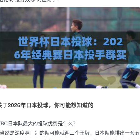
于2026年日本投球，你可能想知道的
年WBC日本队最大的投球优势是什么？
当然是深度啊！别的队可能就两三个王牌，日本队能排出一套五