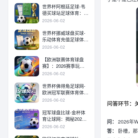
世界杯竞猜全攻略与冠
世界杯阿根廷足球-韦
军联赛买球站推荐
德买球站足球体育：
2026年最热观赛与投
2026-06-02
注指南
世界杯挪威球盘买球-
乐动体育充值足球体
育：2026年北欧足球
2026-06-02
投注新风向
【欧洲联赛体育球盘
赛】：2026赛季玩法
升级，老球迷也得重新
2026-06-02
当学徒
世界杯佛得角足球网-
欧洲冠军联赛体育体球
网：一个老球迷的
2026-06-02
问答环节：关
2026观赛新发现
冠军球盘比球-金杯体
育让球网：揭秘2026
问：
2026
年足彩新玩法与实战策
2026-06-02
答：
卧槽，那
略(冠军球盘比球)