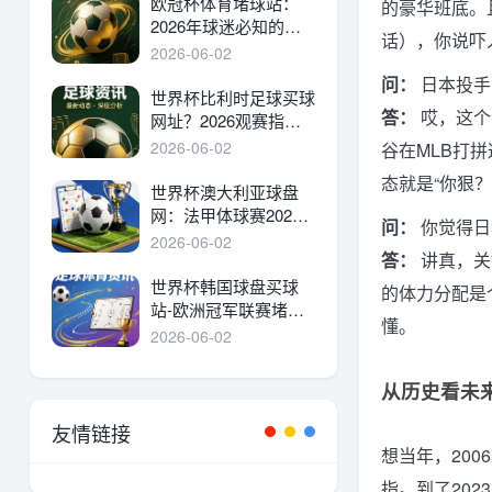
欧冠杯体育堵球站：
的豪华班底。
2026年球迷必知的观
话），你说吓
赛与投注新趋势
2026-06-02
问：
日本投手
世界杯比利时足球买球
答：
哎，这个
网址？2026观赛指南
与官方渠道全解析
2026-06-02
谷在MLB打
态就是“你狠？
世界杯澳大利亚球盘
网：法甲体球赛2026
问：
你觉得日
赛季前瞻与投注技巧
2026-06-02
答：
讲真，关
世界杯韩国球盘买球
的体力分配是
站-欧洲冠军联赛堵球
懂。
网，2026年球迷必看
2026-06-02
的（世界杯韩国球盘买
球站）安全指南与避坑
从历史看未
策略
友情链接
想当年，20
指。到了20