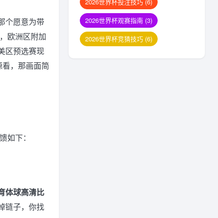
2026世界杯投注技巧
(6)
2026世界杯观赛指南
(3)
那个愿意为带
额，欧洲区附加
2026世界杯竞猜技巧
(6)
美区预选赛现
源看，那画面简
反馈如下：
育体球高清比
掉链子，你找