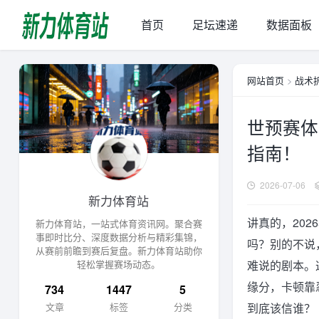
首页
足坛速递
数据面板
网站首页
>
战术
世预赛体
指南！
2026-07-06
新力体育站
讲真的，20
新力体育站，一站式体育资讯网。聚合赛
事即时比分、深度数据分析与精彩集锦，
吗？别的不说
从赛前前瞻到赛后复盘。新力体育站助你
轻松掌握赛场动态。
难说的剧本。
缘分，卡顿靠
734
1447
5
文章
标签
分类
到底该信谁？