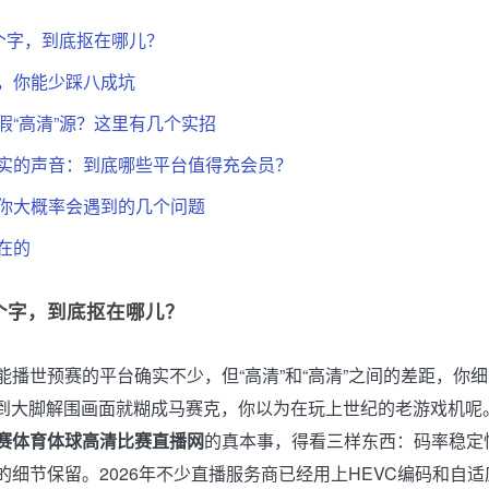
两个字，到底抠在哪儿？
，你能少踩八成坑
假“高清”源？这里有几个实招
实的声音：到底哪些平台值得充会员？
你大概率会遇到的几个问题
在的
两个字，到底抠在哪儿？
能播世预赛的平台确实不少，但“高清”和“高清”之间的差距，你
，一到大脚解围画面就糊成马赛克，你以为在玩上世纪的老游戏机呢
赛体育体球高清比赛直播网
的真本事，得看三样东西：码率稳定
的细节保留。2026年不少直播服务商已经用上HEVC编码和自