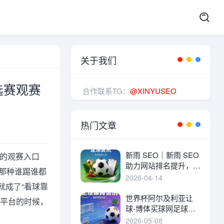
关于我们
选赛观赛
合作联系TG：
@XINYUSEO
热门文章
新雨 SEO｜新雨 SEO
谱的观赛入口
助力网站排名提升，新
那种谁踢谁都
雨 SEO 打造精准流
2026-04-14
就成了“看球靠
量，新雨 SEO 实现长
效优化
世界杯阿尔及利亚让
选平台的时候，
球-博体买球网足球体
育：2026年盘口深度
2026-05-08