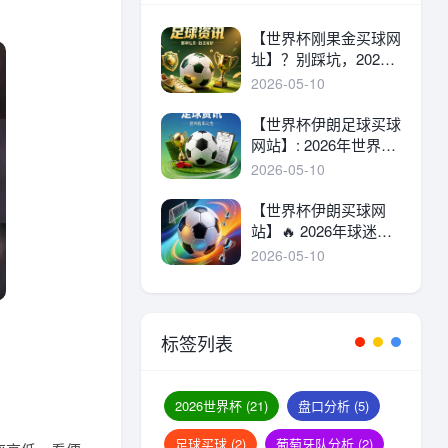
【世界杯刚果金买球网
址】？别踩坑，2026
年观赛指南来了
2026-05-10
【世界杯伊朗足球买球
网站】: 2026年世界杯
伊朗队表现与安全投注
2026-05-10
指南
【世界杯伊朗买球网
站】🔥 2026年球迷必
看：如何辨别靠谱平台
2026-05-10
与避坑指南
标签列表
2026世界杯
(21)
盘口分析
(5)
足球买球
(2)
葡萄牙队分析
(2)