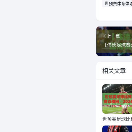
世预赛体育体
上一篇
相关文章
世预赛足球比
比赛直播网，2