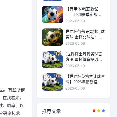
解析与实战策略
【荷甲体育压球站】
——2026赛季实战测
评与玩法全解析
2026-05-10
世界杯葡萄牙竞猜足球
买球-金杯比球站：
2026年葡萄牙队夺冠
2026-05-08
前景深度解析
(世界杯土耳其买球官
方-冠军杯体育投球
网)：2026年新手必知
2026-05-10
的三个投球策略
【世界杯英格兰让球官
网】2026年最新投注
指南与避坑策略
2026-05-08
细品。有些所谓
。在我看来，
性、帧率、以
推荐文章
适应码率技术