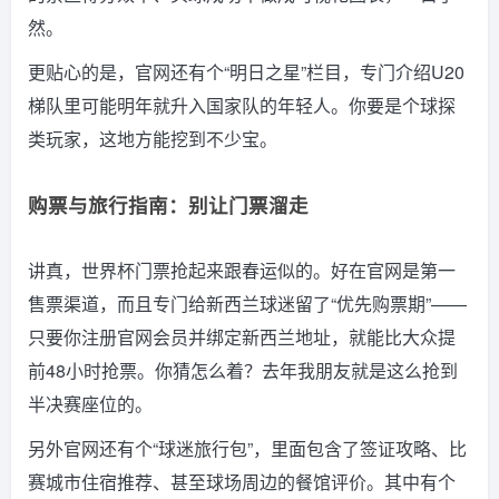
然。
更贴心的是，官网还有个“明日之星”栏目，专门介绍U20
梯队里可能明年就升入国家队的年轻人。你要是个球探
类玩家，这地方能挖到不少宝。
购票与旅行指南：别让门票溜走
讲真，世界杯门票抢起来跟春运似的。好在官网是第一
售票渠道，而且专门给新西兰球迷留了“优先购票期”——
只要你注册官网会员并绑定新西兰地址，就能比大众提
前48小时抢票。你猜怎么着？去年我朋友就是这么抢到
半决赛座位的。
另外官网还有个“球迷旅行包”，里面包含了签证攻略、比
赛城市住宿推荐、甚至球场周边的餐馆评价。其中有个