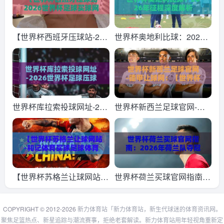
【世界杯西班牙压球站-202
世界杯奥地利比球：2026
6世界杯足球买球网】！西
年征程深度解析
班牙队小组赛压球攻略与最
新动态
世界杯库拉索投球网址-202
世界杯新西兰足球官网-德
6世界杯足球压球：2026年
甲让球网：【世界杯新西兰
世界杯投注指南与安全平台
足球官网-德甲让球网】别
推荐
再说没门路了，2026年最
实用的观赛与投注指南来了
【世界杯苏格兰让球网站-
世界杯荷兰买球官网指南：
和记体育买球足球体育】：
2026年荷兰队夺冠赔率与
2026世界杯苏格兰盘口深
正规平台解析
COPYRIGHT © 2012-2026
新力体育站「新力体育站，新生代球迷的体育资讯网。
聚焦足篮热点、新星追踪与潮流赛事，拒绝老套解读。新力体育站用年轻视角重新定
度解析与实战技巧