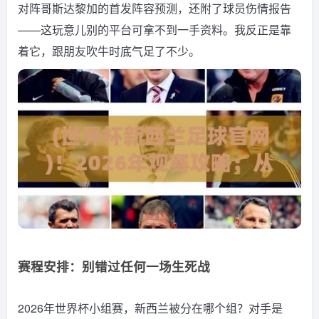
对阵哥斯达黎加的首发阵容预测，还附了球员伤情报告
——这玩意儿别的平台可拿不到一手资料。我反正是靠
着它，跟朋友吹牛时底气足了不少。
赛程安排：别错过任何一场生死战
2026年世界杯小组赛，新西兰被分在哪个组？对手是