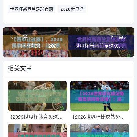
世界杯新西兰足球官网
2026世界杯
上一篇
下一篇
【西甲让球赛】，2026赛季深度解析：让球盘口背后的玄机与实战策略
世界杯新西兰足球买球赛：2026年球迷必知的赛前策略与风险提示
相关文章
【2026世界杯体育买球高
【2026世界杯比球站免费
清比赛直播网】！你的观赛
高清观看直播】！这份观赛
与竞猜指南来了
指南请收好