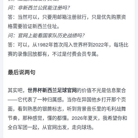
问：非新西兰公民能注册吗？
答：当然可以，只要用邮箱注册就行，只是优先购票资
格需要验证新西兰住址。
问：官网上能看国家队历史战绩吗？
答：可以，从1982年首次闯入世界杯到2022年，每场比
赛的录像回放都有，不过是付费会员专属。
最后说两句
其实吧，
世界杯新西兰足球官网
的价值不光是信息聚合
——它代表了一种归属感。当你在异国他乡打开那个页
面，看到熟悉的银蕨标志，听到背景音乐里的毛利战舞
节奏，那种感觉，懂的都懂。2026年夏天，我希望你和
全白军团一起，从官网出发，走向球场。