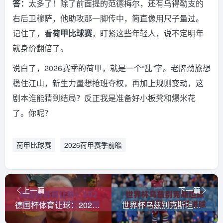
答：
太多了！除了前面提的范德梅尔，还有乌得勒支的
右后卫穆萨，他助攻那一脚传中，简直像用尺子量过。
记住了，看
荷甲比球赛
，盯紧这些年轻人，说不定明年
就身价翻倍了。
说白了，2026赛季的荷甲，就是一个“乱”字。老牌劲旅想
稳住江山，新生力量想抢班夺权，再加上规则变动，这
剧本谁能猜到结局？反正我是准备好小板凳和爆米花
了。你呢？
荷甲比球赛
2026荷甲赛季前瞻
上一篇
下一篇
德国杯体育让球：2026赛季新规下的投注策略与冷门解析
世界杯乌兹别克斯坦球盘买球官网-世俱杯进球网，2026年球迷必看的深度解析！