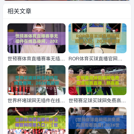
相关文章
世预赛体育直播赛事无插件
ROR体育买球直播官网观
在线直播网，2026终极看
看入口，2026年老球迷私
球指南来了
藏的几个实用经验
世界杯堵球网无插件在线直
世预赛足球买球网免费高清
播网，2026看球新姿势？
观看直播，熬夜看球别错过
这5个门道！