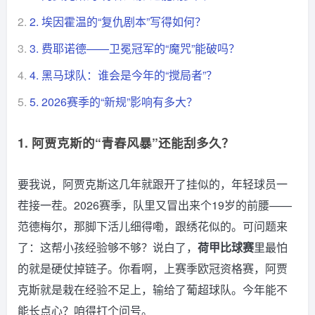
2.
2. 埃因霍温的“复仇剧本”写得如何？
3.
3. 费耶诺德——卫冕冠军的“魔咒”能破吗？
4.
4. 黑马球队：谁会是今年的“搅局者”？
5.
5. 2026赛季的“新规”影响有多大？
1. 阿贾克斯的“青春风暴”还能刮多久？
要我说，阿贾克斯这几年就跟开了挂似的，年轻球员一
茬接一茬。2026赛季，队里又冒出来个19岁的前腰——
范德梅尔，那脚下活儿细得嘞，跟绣花似的。可问题来
了：这帮小孩经验够不够？说白了，
荷甲比球赛
里最怕
的就是硬仗掉链子。你看啊，上赛季欧冠资格赛，阿贾
克斯就是栽在经验不足上，输给了葡超球队。今年能不
能长点心？咱得打个问号。