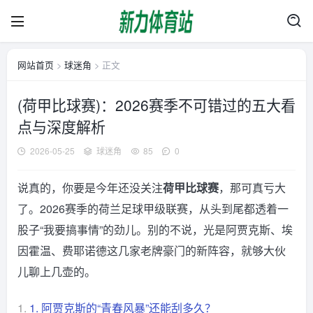
网站首页
>
球迷角
> 正文
(荷甲比球赛)：2026赛季不可错过的五大看
点与深度解析
2026-05-25
球迷角
85
0
说真的，你要是今年还没关注
荷甲比球赛
，那可真亏大
了。2026赛季的荷兰足球甲级联赛，从头到尾都透着一
股子“我要搞事情”的劲儿。别的不说，光是阿贾克斯、埃
因霍温、费耶诺德这几家老牌豪门的新阵容，就够大伙
儿聊上几壶的。
1.
1. 阿贾克斯的“青春风暴”还能刮多久？