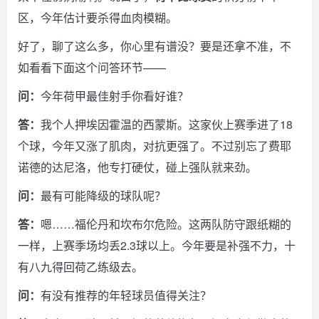
区，今年估计要杀得血肉模糊。
好了，聊了这么多，你心里有谱没？要是还拿不准，不
如看看下面这个问答环节——
问：
今年荷甲最佳射手你看好谁？
答：
我个人押埃因霍温的西蒙斯。这家伙上赛季进了18
个球，今年又涨了肌肉，对抗更强了。不过别忘了费耶
诺德的达尼洛，他专打硬仗，碰上强队就来劲。
问：
最有可能降级的球队呢？
答：
嗯……福伦丹和坎布尔危险。这两队防守跟纸糊的
一样，上赛季场均丢2.3球以上。今年要是补强不力，十
有八九得回荷乙练级去。
问：
有没有推荐的年轻球员值得关注？