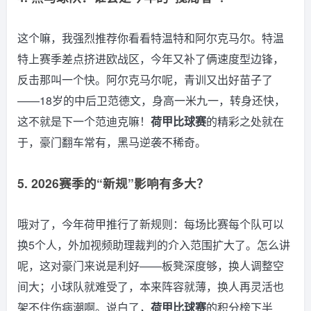
这个嘛，我强烈推荐你看看特温特和阿尔克马尔。特温
特上赛季差点挤进欧战区，今年又补了俩速度型边锋，
反击那叫一个快。阿尔克马尔呢，青训又出好苗子了
——18岁的中后卫范德文，身高一米九一，转身还快，
这不就是下一个范迪克嘛！
荷甲比球赛
的精彩之处就在
于，豪门翻车常有，黑马逆袭不稀奇。
5. 2026赛季的“新规”影响有多大？
哦对了，今年荷甲推行了新规则：每场比赛每个队可以
换5个人，外加视频助理裁判的介入范围扩大了。怎么讲
呢，这对豪门来说是利好——板凳深度够，换人调整空
间大；小球队就难受了，本来阵容就薄，换人再灵活也
架不住伤病潮啊。说白了，
荷甲比球赛
的积分榜下半