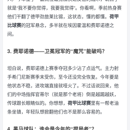
就是“我不要你觉得，我要我觉得”。你看啊，季前热身赛
他们干翻了德甲劲旅莱比锡，这状态，懂的都懂。
荷甲
比球赛
的冠军悬念，多半就在埃因霍温和费耶诺德之
间。
3. 费耶诺德——卫冕冠军的“魔咒”能破吗？
坦白说，费耶诺德上赛季夺冠多少沾了点运气。主力射
手希门尼斯赛季末受伤，至今还没完全恢复。今年要是
他状态不稳，进攻端直接就哑火了。不过话说回来，他
们的中场指挥官蒂尔（就是那个老将）倒是越踢越妖，
传球跟长眼睛似的。你想想，
荷甲比球赛
里有一帮老油
条坐镇，年轻队想掀翻他们也不是那么容易的。
4. 黑马球队：谁会是今年的“搅局者”？