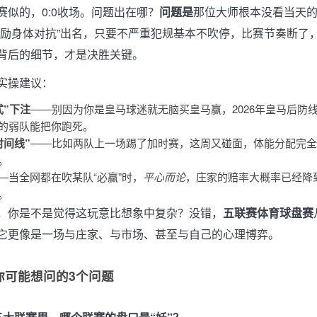
赛似的，0:0收场。问题出在哪？
问题是
那位大师根本没看当天
鼓励身体对抗”出名，只要不严重犯规基本不吹停，比赛节奏断了
背后的细节，才是决胜关键。
实操建议：
式”下注
——别因为你是皇马球迷就无脑买皇马赢，2026年皇马后防线平
的弱队能把你跑死。
时间线”
——比如两队上一场踢了加时赛，这周又碰面，体能分配完全
。
—当全网都在吹某队“必赢”时，
平心而论
，庄家的赔率大概率已经降
。
，你是不是觉得这玩意比想象中复杂？没错，
五联赛体育球盘赛
它更像是一场与庄家、与市场、甚至与自己的心理博弈。
你可能想问的3个问题