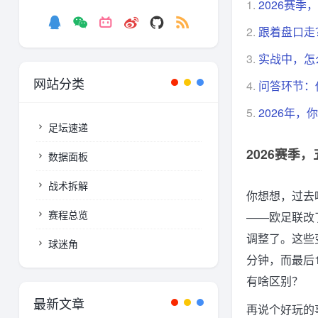
1.
2026赛季
2.
跟着盘口走
3.
实战中，怎
网站分类
4.
问答环节：
5.
2026年，
足坛速递
2026赛季
数据面板
战术拆解
你想想，过去
赛程总览
——欧足联改
调整了。这些
球迷角
分钟，而最后
有啥区别？
最新文章
再说个好玩的