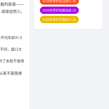
2026世界杯投注技巧
(6)
的裁判是谁——
2026世界杯观赛指南
(3)
，进球自然少。
2026世界杯竞猜技巧
(6)
均年龄31.5
不同，盘口大
到了本就不值得
从来不是简单