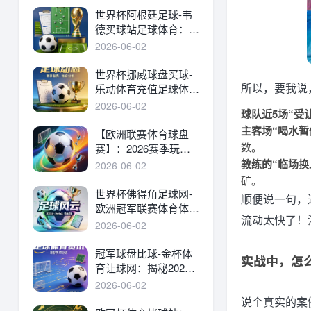
世界杯竞猜全攻略与冠
世界杯阿根廷足球-韦
军联赛买球站推荐
德买球站足球体育：
2026年最热观赛与投
2026-06-02
注指南
世界杯挪威球盘买球-
所以，要我说
乐动体育充值足球体
育：2026年北欧足球
2026-06-02
球队近5场“受
投注新风向
主客场“喝水暂
【欧洲联赛体育球盘
数。
赛】：2026赛季玩法
升级，老球迷也得重新
教练的“临场换
2026-06-02
当学徒
矿。
世界杯佛得角足球网-
顺便说一句，
欧洲冠军联赛体育体球
流动太快了！
网：一个老球迷的
2026-06-02
2026观赛新发现
冠军球盘比球-金杯体
实战中，怎
育让球网：揭秘2026
年足彩新玩法与实战策
2026-06-02
略(冠军球盘比球)
说个真实的案