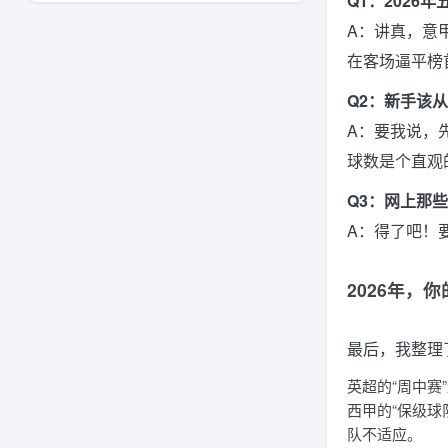
Q1：2026
A：讲真，意
在客场逼平榜
Q2：新手该
A：要我说，先
球数是个直观
Q3：网上那
A：得了吧！
2026年，
最后，我整理
英超的“周中赛
西甲的“保级球
队不适应。