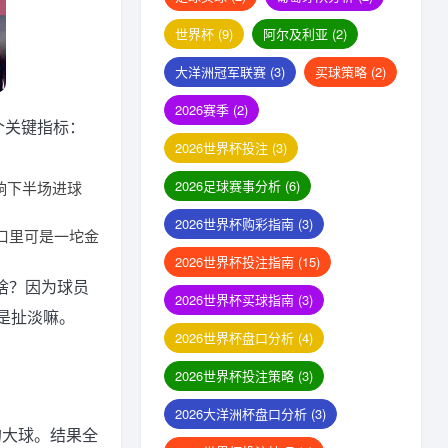
世界杯
(9)
阿尔及利亚
(2)
大洋洲冠军联赛
(3)
买球策略
(2)
2026赛季
(2)
个关键指标：
2026世界杯投注
(3)
2026足球赛事分析
(6)
响下半场进球
2026世界杯购彩指南
(3)
口里可是一坨金
2026世界杯投注指南
(15)
啥？因为球员
2026世界杯买球指南
(3)
是扯淡嘛。
2026世界杯盘口分析
(4)
2026世界杯投注策略
(3)
2026大洋洲杯盘口分析
(3)
的大球。结果全