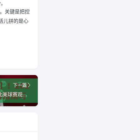
分。
。关键是把控
活儿拼的是心
下一篇
【美加墨体球网】！2026年北美球赛观赛指南与平台深度测评