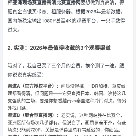
杯亚洲现场赛直播高清比赛直播网
要想做到真高清，得
砸真金白银买带宽、租服务器。根据2026年最新数据，
国内能稳定输出1080P甚至4K的观赛平台，一只手数得
过来。
2. 实测：2026年最值得收藏的3个观赛渠道
哦对了，我自己买了三个月的会员，挨个测了一遍，跟
你说说真实感受：
渠道A（官方授权平台）
：画质没得挑，HDR加持，草皮纹
理都看得清。但问题是——它只直播日本、韩国、沙特这几
支强队的主场，要是你想看越南vs泰国这种冷门对决，得另
外找门路。
渠道B（聚合型直播网）
：老实说，这种网站胜在比赛全，
亚洲区所有场次几乎都有。但说白了，画质参差不齐，有些
场次只能到720P。关键是弹幕里总有骂延迟的，你细品。