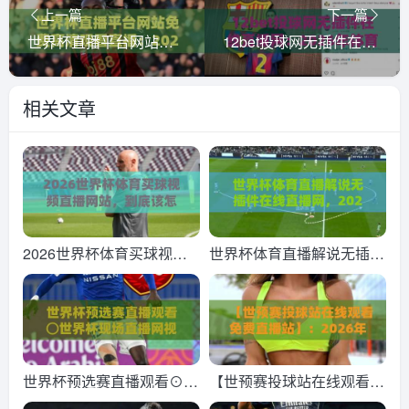
上一篇
下一篇
世界杯直播平台网站免费高清观看直播：2026年这些渠道才靠谱！
12bet投球网无插件在线直播网：2026年体育迷的“零延迟”观赛新选择？
相关文章
2026世界杯体育买球视频
世界杯体育直播解说无插件
直播网站，到底该怎么挑？
在线直播网，2026观赛新
(2026世界杯体育买球视频
姿势！
直播网站)
世界杯预选赛直播观看⊙世
【世预赛投球站在线观看免
界杯现场直播网视频直播网
费直播站】：2026年最全