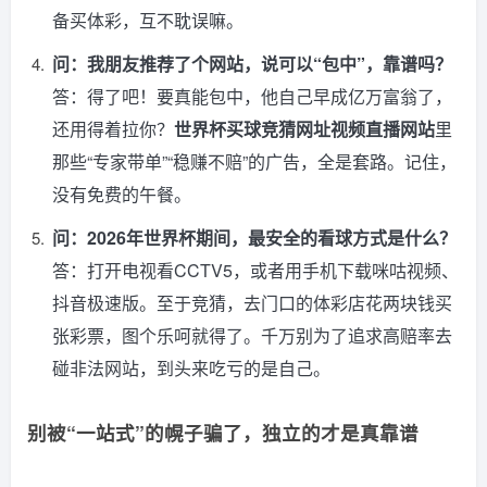
备买体彩，互不耽误嘛。
问：我朋友推荐了个网站，说可以“包中”，靠谱吗？
答：得了吧！要真能包中，他自己早成亿万富翁了，
还用得着拉你？
世界杯买球竞猜网址视频直播网站
里
那些“专家带单”“稳赚不赔”的广告，全是套路。记住，
没有免费的午餐。
问：2026年世界杯期间，最安全的看球方式是什么？
答：打开电视看CCTV5，或者用手机下载咪咕视频、
抖音极速版。至于竞猜，去门口的体彩店花两块钱买
张彩票，图个乐呵就得了。千万别为了追求高赔率去
碰非法网站，到头来吃亏的是自己。
别被“一站式”的幌子骗了，独立的才是真靠谱