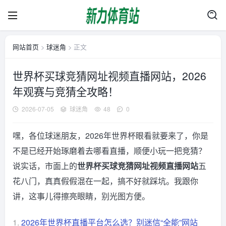
网站首页
>
球迷角
> 正文
世界杯买球竞猜网址视频直播网站，2026
年观赛与竞猜全攻略！
2026-07-05
球迷角
48
0
嘿，各位球迷朋友，2026年世界杯眼看就要来了，你是
不是已经开始琢磨着去哪看直播，顺便小玩一把竞猜？
说实话，市面上的
世界杯买球竞猜网址视频直播网站
五
花八门，真真假假混在一起，搞不好就踩坑。我跟你
讲，这事儿得擦亮眼睛，别光图方便。
1.
2026年世界杯直播平台怎么选？别迷信“全能”网站