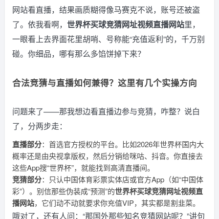
网站看直播，结果画质糊得像马赛克不说，账号还被盗
了。依我看啊，
世界杯买球竞猜网址视频直播网站
里，
一眼看上去界面花里胡哨、号称能“充值返利”的，千万别
碰。你细品，哪有那么多馅饼掉下来？
合法竞猜与直播如何兼得？这里有几个实操方向
问题来了——那我想边看直播边参与竞猜，咋整？说白
了，分两步走：
直播部分
：首选官方授权的平台。比如2026年世界杯国内大
概率还是由央视拿版权，然后分销给咪咕、抖音。你直接去
这些App搜“世界杯”，就能找到高清直播间。
竞猜部分
：只认中国体育彩票实体店或官方App（如“中国体
彩”）。别信那些伪装成“预测”的
世界杯买球竞猜网址视频直
播网站
，它们动不动就要求你充值VIP，其实都是割韭菜。
哦对了，还有人问：“那国外那些知名竞猜网站呢？”讲句