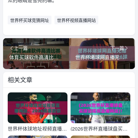
众的眼睛是雪亮的嘛。
世界杯买球竞猜网址
世界杯视频直播网站
上一篇
下一篇
体育买球软件高清比赛直播网：2026年看球新选择，这些细节你注意到了吗？
世界杯堵球网直播无插件在线直播网，2026球迷的免费观赛新选择！
相关文章
世界杯体球地址视频直播网
(2026世界杯直播球盘买球
站，2026观赛前你该知道
站视频直播网站)！【2026