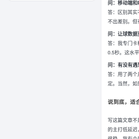
问：移动端和
答：区别其实不
不出差别。但
问：让球数据
答：我专门卡
0.5秒。这
问：有没有遇
答：用了两个
定。当然，如
说到底，适
写这篇文章不
的主打低延迟
很稳。我有个