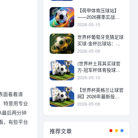
解析与实战策略
【荷甲体育压球站】
——2026赛季实战测
评与玩法全解析
2026-05-10
世界杯葡萄牙竞猜足球
买球-金杯比球站：
2026年葡萄牙队夺冠
2026-05-08
前景深度解析
(世界杯土耳其买球官
方-冠军杯体育投球
网)：2026年新手必知
2026-05-10
的三个投球策略
【世界杯英格兰让球官
表面看着清
网】2026年最新投注
指南与避坑策略
，特意用专业
2026-05-08
A最后两分钟
看，有些平台
推荐文章