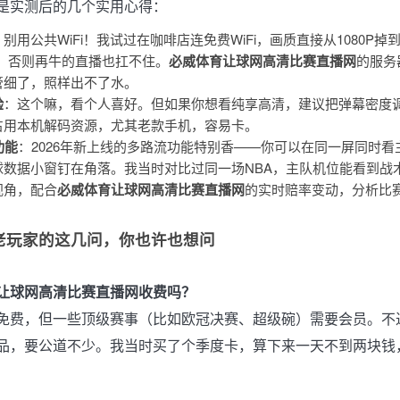
是实测后的几个实用心得：
：别用公共WiFi！我试过在咖啡店连免费WiFi，画质直接从1080P掉到
带，否则再牛的直播也扛不住。
必威体育让球网高清比赛直播网
的服务
管细了，照样出不了水。
验
：这个嘛，看个人喜好。但如果你想看纯享高清，建议把弹幕密度
占用本机解码资源，尤其老款手机，容易卡。
功能
：2026年新上线的多路流功能特别香——你可以在同一屏同时看
球数据小窗钉在角落。我当时对比过同一场NBA，主队机位能看到战
视角，配合
必威体育让球网高清比赛直播网
的实时赔率变动，分析比
老玩家的这几问，你也许也想问
让球网高清比赛直播网收费吗？
免费，但一些顶级赛事（比如欧冠决赛、超级碗）需要会员。不
品，要公道不少。我当时买了个季度卡，算下来一天不到两块钱