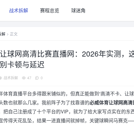
战术拆解
赛程总览
球迷角
拆解
> 正文
让球网高清比赛直播网：2026年实测，
别卡顿与延迟
战术拆解
47
0
年体育直播平台多得跟米铺似的，但真正能做到“高清不卡、让球
头数也就那么几家。我前阵子为了找靠谱的
必威体育让球网高清
，把自己注册成了十个平台的VIP，就为了给大家写点实在的东
宣传得天花乱坠，结果一进直播间就掉帧，关键球瞬间马赛克—