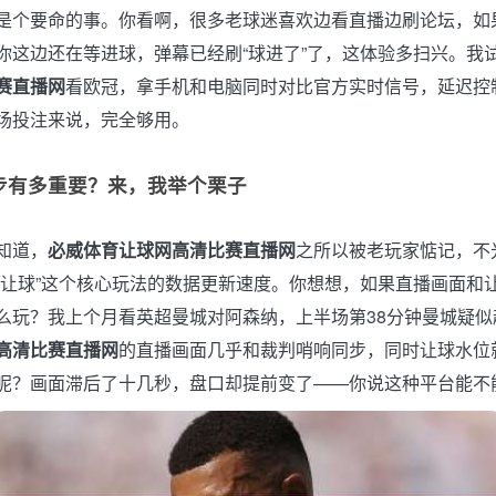
是个要命的事。你看啊，很多老球迷喜欢边看直播边刷论坛，如
你这边还在等进球，弹幕已经刷“球进了”了，这体验多扫兴。我
赛直播网
看欧冠，拿手机和电脑同时对比官方实时信号，延迟控
场投注来说，完全够用。
步有多重要？来，我举个栗子
知道，
必威体育让球网高清比赛直播网
之所以被老玩家惦记，不
“让球”这个核心玩法的数据更新速度。你想想，如果直播画面和
么玩？我上个月看英超曼城对阿森纳，上半场第38分钟曼城疑似
高清比赛直播网
的直播画面几乎和裁判哨响同步，同时让球水位
呢？画面滞后了十几秒，盘口却提前变了——你说这种平台能不