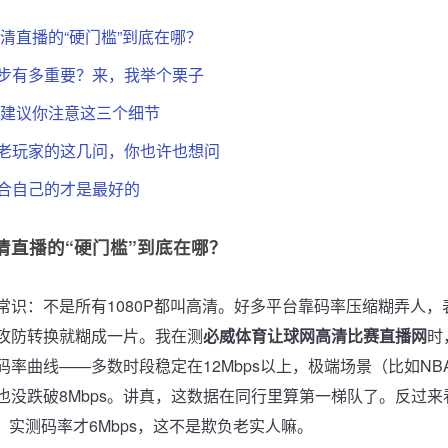
高清直播的“硬门槛”到底在哪？
步有多重要？来，我举个栗子
，我建议你注意这三个细节
老玩家的这几问，你也许也想问
合自己的才是最好的
高清直播的“硬门槛”到底在哪？
常识：不是所有1080P都叫高清。好多平台靠码率压缩糊弄人，
攻防转换就糊成一片。我在测
必威体育让球网高清比赛直播网
时
码率曲线——多数时段稳定在12Mbps以上，极端场景（比如NB
也没跌破8Mbps。讲真，这数据在同行里算第一梯队了。反过来
”，实测码率才6Mbps，这不是欺负老实人嘛。