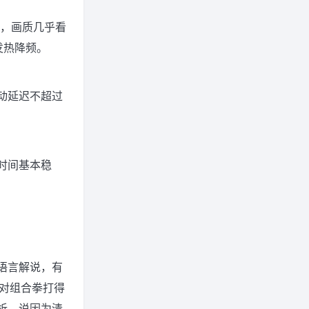
比赛，画质几乎看
发热降频。
动延迟不超过
时间基本稳
语言解说，有
这对组合拳打得
析，说因为清