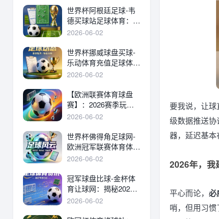
世界杯竞猜全攻略与冠
世界杯阿根廷足球-韦
军联赛买球站推荐
德买球站足球体育：
2026年最热观赛与投
2026-06-02
注指南
世界杯挪威球盘买球-
乐动体育充值足球体
育：2026年北欧足球
2026-06-02
投注新风向
【欧洲联赛体育球盘
赛】：2026赛季玩法
要我说，让球直
升级，老球迷也得重新
2026-06-02
级数据推送协
当学徒
器，延迟基本在
世界杯佛得角足球网-
欧洲冠军联赛体育体球
网：一个老球迷的
2026-06-02
2026年，
2026观赛新发现
冠军球盘比球-金杯体
育让球网：揭秘2026
平心而论，
必
年足彩新玩法与实战策
2026-06-02
哨，但用习惯
略(冠军球盘比球)