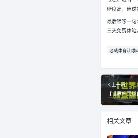
晰度高，连球
最后啰嗦一句
三天免费体验
必威体育让球
上一篇
相关文章