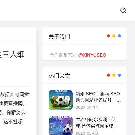
关于我们
这三大细
合作联系TG：
@XINYUSEO
热门文章
新雨 SEO｜新雨 SEO
数据实时同步”
助力网站排名提升，新
比赛直播网
，
雨 SEO 打造精准流
2026-04-14
西。你猜怎么
量，新雨 SEO 实现长
效优化
世界杯阿尔及利亚让
—这不扯呢
球-博体买球网足球体
育：2026年盘口深度
2026-05-08