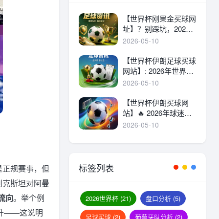
【世界杯刚果金买球网
址】？别踩坑，2026
年观赛指南来了
2026-05-10
【世界杯伊朗足球买球
网站】: 2026年世界杯
伊朗队表现与安全投注
2026-05-10
指南
【世界杯伊朗买球网
站】🔥 2026年球迷必
看：如何辨别靠谱平台
2026-05-10
与避坑指南
标签列表
是正规赛事，但
别克斯坦对阿曼
流向
。举个例
2026世界杯
(21)
盘口分析
(5)
升——这说明
足球买球
(2)
葡萄牙队分析
(2)