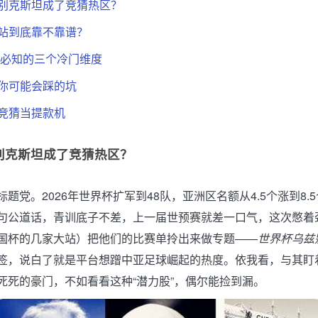
别克斯坦成了竞猜热区？
站到底靠不靠谱？
竞猜必知的三个冷门维度
你可能会踩的坑
竞猜当提款机
别克斯坦成了竞猜热区？
题党。2026年世界杯扩军到48队，亚洲区名额从4.5个涨到8.
句公道话，青训底子不差，上一届世预赛就差一口气，这次憋着
国杯的几家大站）把他们的比赛单拎出来做专题——
世界杯乌兹
签，说白了就是平台想蹭中亚足球崛起的热度。依我看，与其盯
死死的豪门，不如看看这种“潜力股”，偶尔能捡到漏。