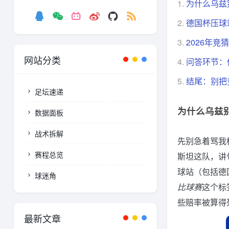
1.
为什么乌兹
2.
德国杯压球
3.
2026年
网站分类
4.
问答环节：
5.
结尾：别把
足坛速递
为什么乌兹
数据面板
战术拆解
先别急着骂我标
赛程总览
斯坦这队，讲
球站（包括德
球迷角
比球赛
这个标
些赔率被算得
最新文章