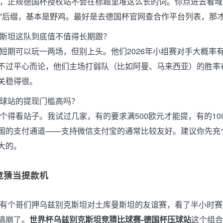
，正规德国杯授权站不会在标题里堆这么长的词。你点进去看域名
“.xyz”后缀，基本是野鸡。最好是去德国杯官网查合作平台列表，那
斯坦这队到底值不值得长期跟？
短期可以玩一两场，但别上头。他们2026年小组赛对手大概率
不过平心而论，他们主场打弱队（比如阿曼、马来西亚）的胜率在
关稳得很。
球站的提现门槛高吗？
个得看站子。我试过几家，有的要求满500欧元才能提，有的10
国的支付通道——支持微信支付宝的通常比较友好。建议你先充
大的。
竞猜当提款机
5年有个哥们押乌兹别克斯坦对土库曼斯坦的友谊赛，看了半小时
搞崩了。
世界杯乌兹别克斯坦竞猜比球赛-德国杯压球站
这个组合