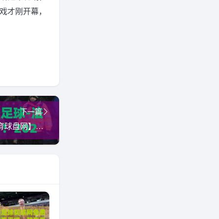
大戏才刚开幕，
下一篇
【世界杯西班牙足球-法甲体育球盘网】！2026年球迷必看的三大趋势与投注策略