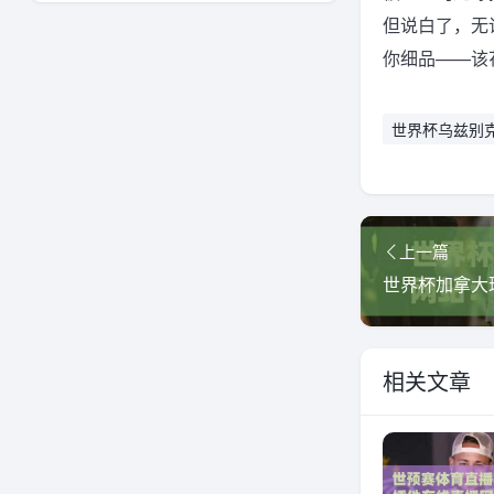
但说白了，无
你细品——该
世界杯乌兹别
上一篇
相关文章