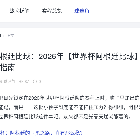
战术拆解
赛程总览
球迷角
角
> 正文
根廷比球：2026年【世界杯阿根廷比球
指南
球迷角
87
0
把目光锁定在2026年世界杯阿根廷队的赛程上时，脑子里蹦出
能踢，而是——这批小伙子到底能不能扛住压力？你想想，阿根
世界杯阿根廷比球这件事吧，从来都不是光靠天赋就能赢的。
世界杯：阿根廷的卫冕之路，真有那么稳？