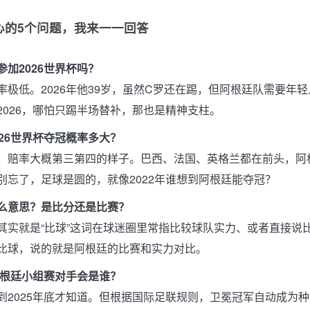
心的5个问题，我来一一回答
加2026世界杯吗？
率极低。2026年他39岁，虽然C罗还在踢，但阿根廷队需要年
2026，哪怕只踢半场替补，那也是精神支柱。
026世界杯夺冠概率多大？
，赔率大概第三第四的样子。巴西、法国、英格兰都在前头，阿
别忘了，足球是圆的，就像2022年谁想到阿根廷能夺冠？
么意思？是比分还是比赛？
其实就是“比球”这词在球迷圈里常指比较球队实力、或者直接说
比球，说的就是阿根廷的比赛和实力对比。
年阿根廷小组赛对手会是谁？
到2025年底才知道。但根据国际足联规则，卫冕冠军自动成为