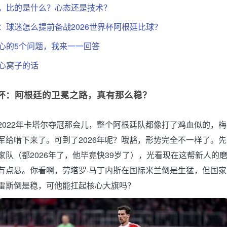
，比的是什么？心态还是技术？
：球迷怎么提前备战2026世界杯阿根廷比球？
心的5个问题，我来一一回答
心窝子的话
界杯：阿根廷的卫冕之路，真有那么稳？
2022年卡塔尔夺冠那会儿，整个阿根廷队都像打了鸡血似的，
军给啃下来了。可到了2026年呢？哦豁，形势完全不一样了。
家队（都2026年了，他毕竟快39岁了），光看现在这帮新人的
有点悬。你看啊，劳塔罗·马丁内斯在国际米兰倒是生猛，但国
雷斯倒是稳，可他能扛起核心大旗吗？