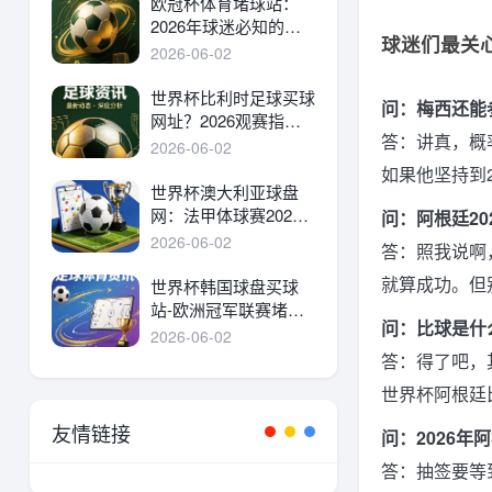
欧冠杯体育堵球站：
2026年球迷必知的观
球迷们最关
赛与投注新趋势
2026-06-02
世界杯比利时足球买球
问：梅西还能参
网址？2026观赛指南
答：讲真，概
与官方渠道全解析
2026-06-02
如果他坚持到
世界杯澳大利亚球盘
网：法甲体球赛2026
问：阿根廷2
赛季前瞻与投注技巧
2026-06-02
答：照我说啊
就算成功。但
世界杯韩国球盘买球
站-欧洲冠军联赛堵球
问：比球是什
网，2026年球迷必看
2026-06-02
的（世界杯韩国球盘买
答：得了吧，
球站）安全指南与避坑
世界杯阿根廷
策略
友情链接
问：2026
答：抽签要等