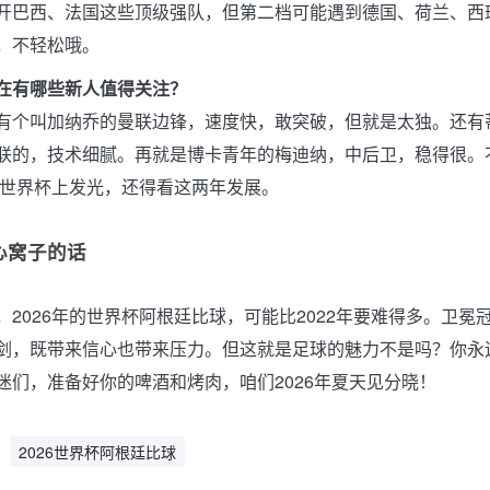
开巴西、法国这些顶级强队，但第二档可能遇到德国、荷兰、西
，不轻松哦。
在有哪些新人值得关注？
有个叫加纳乔的曼联边锋，速度快，敢突破，但就是太独。还有
联的，技术细腻。再就是博卡青年的梅迪纳，中后卫，稳得很。
6年世界杯上发光，还得看这两年发展。
心窝子的话
，2026年的世界杯阿根廷比球，可能比2022年要难得多。卫冕
剑，既带来信心也带来压力。但这就是足球的魅力不是吗？你永
迷们，准备好你的啤酒和烤肉，咱们2026年夏天见分晓！
2026世界杯阿根廷比球