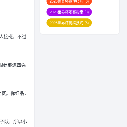
2026世界杯投注技巧
(6)
2026世界杯观赛指南
(3)
2026世界杯竞猜技巧
(6)
轻人接班。不过
根廷能进四强
比赛。你细品，
种子队，所以小