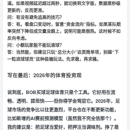
道。如果视频延迟超过两秒，就切换到文字版，数据是秒级
更新的，反而更准。
问：有没有避免追高的技巧？
答：有。看盘口变动时，留意“资金流向”指标。如果某队赔
率突然下降但成交量没跟上，说明可能是假热。这时候不如
反向考虑。
问：小额玩家能不能玩滚球？
答：当然能，但建议只玩“总分大小”这类简单项，别碰“下
一粒进球球员”这种极端玩法。先求稳，再求骚。
写在最后：2026年的体育投资观
说到底，
BOB买球足球体育只是个工具。它好用在流
畅、透明、提现快——但你得学会驾驭它。2026年，足
球市场的竞争比以往更激烈，平台也在不断更新功能，
比如新增的AI赛前预测模型（虽然我不完全信那个）。
我的建议是：把足球当爱好，把押注当调味剂。挣了是