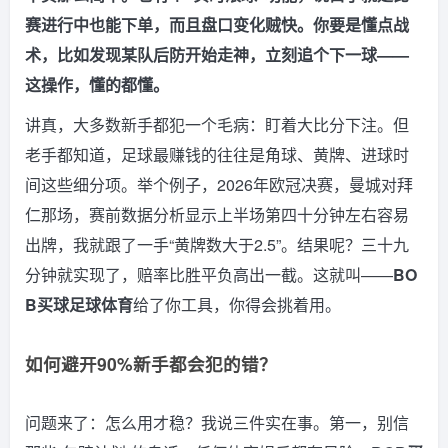
赛进行中也能下单，而且盘口变化贼快。你要是懂点战
术，比如发现某队后防开始走神，立刻追个下一球——
这操作，懂的都懂。
讲真，大多数新手都犯一个毛病：盯着大比分下注。但
老手都知道，足球最赚钱的往往是角球、黄牌、进球时
间这些细分项。举个例子，2026年欧冠决赛，曼城对拜
仁那场，赛前数据分析显示上半场第四十分钟左右容易
出牌，我就跟了一手“黄牌数大于2.5”。结果呢？三十九
分钟就实现了，赔率比胜平负高出一截。这就叫——
BO
B买球足球体育
给了你工具，你得会挑着用。
如何避开90%新手都会犯的错？
问题来了：怎么用才稳？我说三件实在事。第一，别信