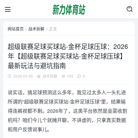
网站首页
>
战术拆解
> 正文
超级联赛足球买球站-金杯足球压球：2026
年【超级联赛足球买球站-金杯足球压球】
最新玩法与避坑指南
2026-05-26
战术拆解
103
0
说实话，搞足球预测这么多年，我见过太多人一头扎进
所谓的“超级联赛足球买球站-金杯足球压球”里，结果输
得连裤衩都不剩。2026年了，这类平台依然是韭菜收割
机吗？咱们今儿个就摊开聊，不讲虚的，只拿真实数据
和用户反馈说事儿。