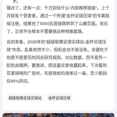
术。
哦对了，还有一点：千万别信什么“内部推荐链接”。上个
月就有个受害者，通过一个所谓“金杯足球压球”的专属链
接注册，结果充了5000后直接跳转到了山寨页面。说白
了，正规平台根本不需要搞这种地推套路。
总的来看，2026年的“超级联赛足球买球站-金杯足球压
球”市场，乱象依然不少，但机会也不是没有。关键在于
你愿不愿意花时间去研究规则、对比数据，而不是凭一
腔热血瞎押。要我说，把这篇文章收藏起来，下次看到
花里胡哨的广告时，先按我给的清单过一遍，至少能挡
住80%的坑。
超级联赛足球买球站
金杯足球压球