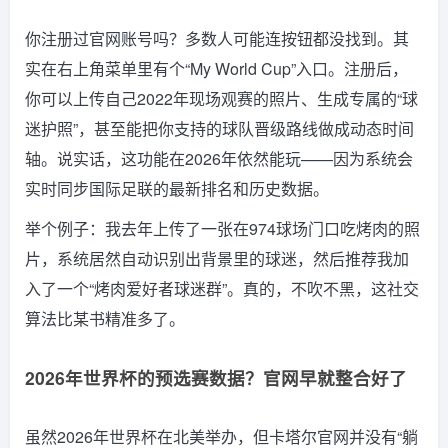
你注册过官网账号吗？多数人可能连按钮都没找到。其
实在右上角菜单里有个“My World Cup”入口。注册后，
你可以上传自己2022年现场观赛的照片、生成专属的“球
迷护照”，甚至能把你支持的球队晋级路线做成动态时间
轴。说实话，这功能在2026年依然能玩——因为系统会
实时同步国际足联的最新排名和历史数据。
举个例子：我去年上传了一张在974球场门口吃烤肉的照
片，系统居然自动识别出背景里的球迷，然后推荐我加
入了一个“烤肉爱好者球迷群”。真的，不吹不黑，这社交
算法比某书精准多了。
2026年世界杯的预选赛数据？官网早就整合好了
虽然2026年世界杯在北美举办，但卡塔尔官网并没有“躺