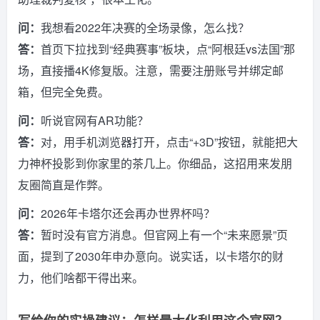
问：
我想看2022年决赛的全场录像，怎么找？
答：
首页下拉找到“经典赛事”板块，点“阿根廷vs法国”那
场，直接播4K修复版。注意，需要注册账号并绑定邮
箱，但完全免费。
问：
听说官网有AR功能？
答：
对，用手机浏览器打开，点击“+3D”按钮，就能把大
力神杯投影到你家里的茶几上。你细品，这招用来发朋
友圈简直是作弊。
问：
2026年卡塔尔还会再办世界杯吗？
答：
暂时没有官方消息。但官网上有一个“未来愿景”页
面，提到了2030年申办意向。说实话，以卡塔尔的财
力，他们啥都干得出来。
写给你的实操建议：怎样最大化利用这个官网？