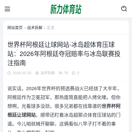
网站首页
>
战术拆解
> 正文
世界杯阿根廷让球网站-冰岛超体育压球
站：2026年阿根廷夺冠赔率与冰岛联赛投
注指南
2026-05-22
战术拆解
79
0
说实话，2026年世界杯的预选赛战火已经烧了大半年，
阿根廷作为卫冕冠军，那热度简直能把人烤化喽。但你
想啊，光看球多没劲，很多兄弟都在找靠谱的
世界杯阿
根廷让球网站
，顺带还盯着冰岛超那点体育压球站的门
道。今儿咱就摊开聊聊，这俩看似八竿子打不着的事