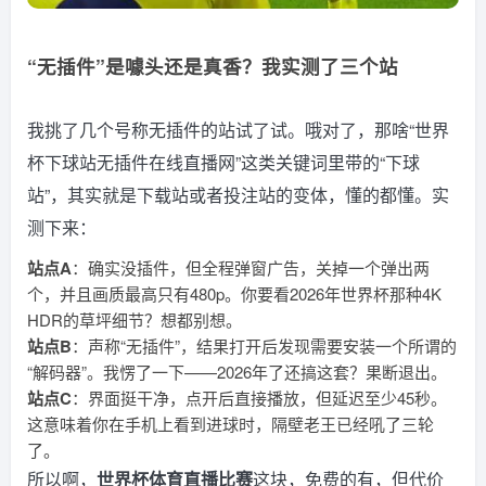
“无插件”是噱头还是真香？我实测了三个站
我挑了几个号称无插件的站试了试。哦对了，那啥“世界
杯下球站无插件在线直播网”这类关键词里带的“下球
站”，其实就是下载站或者投注站的变体，懂的都懂。实
测下来：
站点A
：确实没插件，但全程弹窗广告，关掉一个弹出两
个，并且画质最高只有480p。你要看2026年世界杯那种4K
HDR的草坪细节？想都别想。
站点B
：声称“无插件”，结果打开后发现需要安装一个所谓的
“解码器”。我愣了一下——2026年了还搞这套？果断退出。
站点C
：界面挺干净，点开后直接播放，但延迟至少45秒。
这意味着你在手机上看到进球时，隔壁老王已经吼了三轮
了。
所以啊，
世界杯体育直播比赛
这块，免费的有，但代价