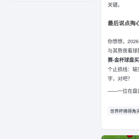
关键。
最后说点掏
你想想，20
与其熬夜看球
赛-金杯球盘
个止损线：输
字，对吧？
——一位在盘
世界杯佛得角