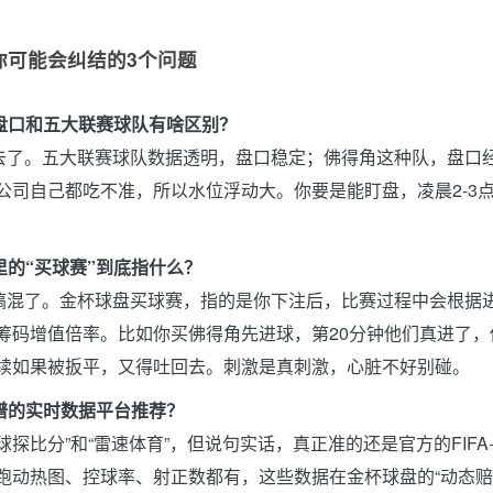
你可能会纠结的3个问题
盘口和五大联赛球队有啥区别？
去了。五大联赛球队数据透明，盘口稳定；佛得角这种队，盘口经
公司自己都吃不准，所以水位浮动大。你要是能盯盘，凌晨2-3点
里的“买球赛”到底指什么？
搞混了。金杯球盘买球赛，指的是你下注后，比赛过程中会根据
筹码增值倍率。比如你买佛得角先进球，第20分钟他们真进了，
续如果被扳平，又得吐回去。刺激是真刺激，心脏不好别碰。
谱的实时数据平台推荐？
球探比分”和“雷速体育”，但说句实话，真正准的还是官方的FIF
跑动热图、控球率、射正数都有，这些数据在金杯球盘的“动态赔