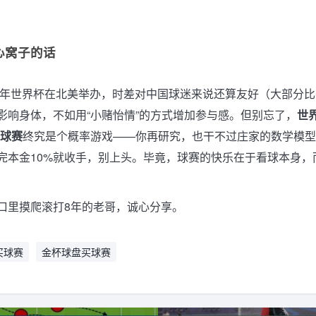
心窝子的话
26年世界杯在北美举办，时差对中国球迷来说还算友好（大部分
影响身体，不如用“小赌怡情”的方式增加参与感。但别忘了，
世
买球赛
终究是个概率游戏——你再研究，也干不过庄家的数学模型
完本金10%就收手，别上头。毕竟，球赛的快乐在于看球本身，
口里摸爬滚打8年的老哥，诚心分享。
买球赛
金杯球盘买球赛