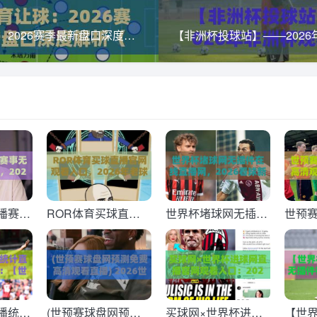
荷甲体育让球：2026赛季最新盘口深度解析（荷甲体育让球）
播赛事
ROR体育买球直播
世界杯堵球网无插件
世预
播网，
官网观看入口，202
在线直播网，2026
费高
球指南
6年老球迷私藏的几
看球新姿势？
夜看球
个实用经验
门道
播统计
(世预赛球盘网预测
买球网×世界杯进球
【世