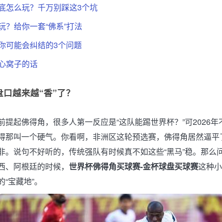
底怎么玩？千万别踩这3个坑
玩？给你一套“佛系”打法
你可能会纠结的3个问题
心窝子的话
口越来越“香”了？
前提起佛得角，很多人第一反应是“这队能踢世界杯？”可2026年
得那叫一个硬气。你看啊，非洲区这轮预选赛，佛得角居然逼平
非。说句不好听的，传统强队有时候真不如这些“黑马”稳。那么
西、阿根廷的时候，
世界杯佛得角买球赛-金杯球盘买球赛
这种小
“宝藏地”。