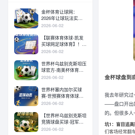
金杯体育让球网：
2026年让球玩法实战
指南，老球迷都在用呢
2026-06-02
【联赛体育体球-凯发
买球网足球体育】！
2026赛季你不能错过
2026-06-02
的五大亮点
世界杯乌兹别克斯坦压
球官方-南美杯体育堵
球赛：2026年跨境投
金杯球盘到
2026-06-02
注新玩法，你猜怎么
着？
世界杯塞内加尔买球
我去年研究过
赛-世预赛体育体球
网：2026世预赛押注
2026-06-02
——盘口开出
指南与平台实测
的。但很多人
【世界杯乌兹别克斯坦
竞猜球盘买球-冠军联
坑1：盲目追高
赛体育足球买球站】：
2026-06-02
们客场经常翻
2026年乌兹别克斯坦