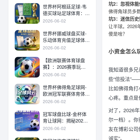
坑2：忽视体能
世界杯竞猜全攻略与冠
世界杯阿根廷足球-韦
佛得角球员多
军联赛买球站推荐
德买球站足球体育：
坑3：迷信历史
2026年最热观赛与投
2026-06-02
让半球。202
注指南
世界杯挪威球盘买球-
傻是啥？
乐动体育充值足球体
育：2026年北欧足球
2026-06-02
小资金怎么
投注新风向
【欧洲联赛体育球盘
赛】：2026赛季玩法
我知道很多兄
升级，老球迷也得重新
2026-06-02
些“倍投法”
当学徒
世界杯佛得角足球网-
比如佛得角打
欧洲冠军联赛体育体球
心疼。重点是
网：一个老球迷的
2026-06-02
2026观赛新发现
对了，202
冠军球盘比球-金杯体
尔一档）。你
育让球网：揭秘2026
年足彩新玩法与实战策
2026-06-02
友在博彩公司
略(冠军球盘比球)
诚实”。