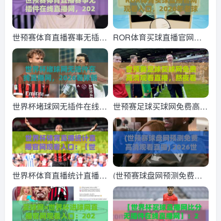
世预赛体育直播赛事无插件
ROR体育买球直播官网观
在线直播网，2026终极看
看入口，2026年老球迷私
球指南来了
藏的几个实用经验
世界杯堵球网无插件在线直
世预赛足球买球网免费高清
播网，2026看球新姿势？
观看直播，熬夜看球别错过
这5个门道！
世界杯体育直播统计直播官
(世预赛球盘网预测免费高
网观看入口：【世界杯体育
清观看直播) 2026世预赛观
直播统计直播官网观看入
赛指南：怎么边看边学预
口】2026年观赛全攻略
测？