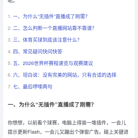
呢。
1.
一、为什么“无插件”直播成了刚需？
2.
二、怎么判断一个直播网站靠不靠谱？
3.
三、体育买球到底该注意什么？
4.
四、常见疑问快问快答
5.
五、2026世界杯赛程速览与观赛建议
6.
六、坦白说：没有完美的网站，只有合适的选择
7.
七、最后啰嗦两句
一、为什么“无插件”直播成了刚需？
你想想，以前看个球赛，电脑上得装一堆插件，一会儿
提示更新Flash，一会儿又蹦出个弹窗广告。碰上关键进