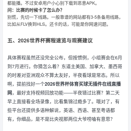
都能播。不过安卓用户小心别下载到恶意APK。
问：比赛的时候卡了怎么办？
别慌，先切一下线路。一般靠谱的网站都有3-5条备用线路，
比如从FLV换到HLS。还卡的话，可能是你网速问题。
五、2026世界杯赛程速览与观赛建议
具体赛程虽然还没完全公布，但按惯例，小组赛会在6月
到7月进行。你猜怎么着？东道主美国、加拿大、墨西哥
的时差对亚洲观众不算太友好，半夜看球是常态。所以
啊，提前找好一个
2026世界杯体育买球无插件在线直播
网
，最好支持视频回放功能——半夜错过比赛？第二天
早上直接看全场录像，比看集锦过瘾多了。哦对了，有
些平台还提供多语种解说，英语、西语、甚至粤语都
有，你细品，是不是比央视那两位大爷唠嗑有意思？