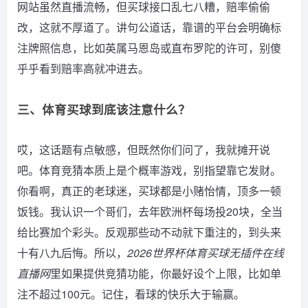
网站虽然直播流畅，但买球接口乱七八糟，赔率偷偷
改，这就不厚道了。讲句公道话，靠谱的平台会明确标
注牌照信息，比如英属马恩岛或直布罗陀的许可，别傻
乎乎看到赔率高就冲进去。
三、体育买球到底该注意什么？
哎，这话题有点敏感，但既然你们问了，我就摊开说
吧。体育竞猜本质上是个概率游戏，别指望靠它发财。
你看啊，真正的老球迷，买球都是小赌怡情，顶多一顿
饭钱。我认识一个哥们，去年欧洲杯每场投20块，全当
给比赛加个彩头。反观那些动不动就下重注的，到头来
十有八九后悔。所以，
2026世界杯体育买球无插件在线
直播网
里如果提供竞猜功能，你最好设个上限，比如单
注不超过100元。记住，看球的快乐大于输赢。