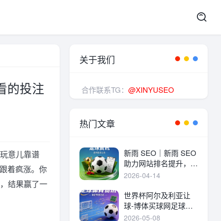
关于我们
看的投注
合作联系TG：
@XINYUSEO
热门文章
新雨 SEO｜新雨 SEO
这玩意儿靠谱
助力网站排名提升，新
也跟着疯涨。你
雨 SEO 打造精准流
2026-04-14
水，结果赢了一
量，新雨 SEO 实现长
效优化
世界杯阿尔及利亚让
球-博体买球网足球体
育：2026年盘口深度
2026-05-08