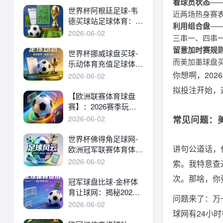
看球员状态
—
世界杯竞猜全攻略与冠
世界杯阿根廷足球-韦
近两场热身赛表
军联赛买球站推荐
德买球站足球体育：
利用组合盘
—
2026年最热观赛与投
2026-06-02
三串一、四串
注指南
留意加时赛规
世界杯挪威球盘买球-
而美加墨球盘买
乐动体育充值足球体
育：2026年北欧足球
你想啊，20
2026-06-02
投注新风向
拟投注开始，
【欧洲联赛体育球盘
赛】：2026赛季玩法
升级，老球迷也得重新
常见问题：
2026-06-02
当学徒
世界杯佛得角足球网-
讲句公道话，
欧洲冠军联赛体育体球
网：一个老球迷的
2026-06-02
索。我特意查
2026观赛新发现
次。那啥，你
冠军球盘比球-金杯体
育让球网：揭秘2026
问题来了：万
年足彩新玩法与实战策
2026-06-02
球网有24小
略(冠军球盘比球)