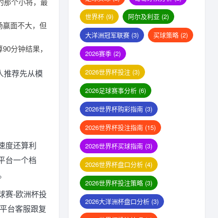
的那个小将，最
世界杯
(9)
阿尔及利亚
(2)
场赢面不大，但
大洋洲冠军联赛
(3)
买球策略
(2)
90分钟结果，
2026赛季
(2)
2026世界杯投注
(3)
人推荐先从模
2026足球赛事分析
(6)
2026世界杯购彩指南
(3)
2026世界杯投注指南
(15)
速度还算利
2026世界杯买球指南
(3)
平台一个档
2026世界杯盘口分析
(4)
。
2026世界杯投注策略
(3)
球赛-欧洲杯投
2026大洋洲杯盘口分析
(3)
些平台客服跟复