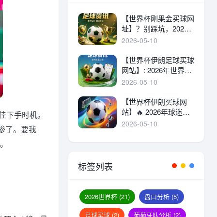
【世界杯刚果金买球网
址】？别踩坑，2026
年观赛指南来了
2026-05-10
【世界杯伊朗足球买球
网站】: 2026年世界杯
伊朗队表现与安全投注
2026-05-10
指南
【世界杯伊朗买球网
站】🔥 2026年球迷必
佳下手时机。
看：如何辨别靠谱平台
2026-05-10
惨了。要我
与避坑指南
倍。
标签列表
2026世界杯
(21)
盘口分析
(5)
足球买球
(2)
葡萄牙队分析
(2)