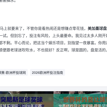
偷偷抽水。
洲杯马上就要来了，不管你是看热闹还是想赚点零花钱，
美加墨球盘
一试。但别忘了，投注有风险，上头最要命。我见过太多人刚开
都不剩。平心而论，把这当个娱乐项目，别指望一夜暴富。你用
顺便跟老球迷吹吹水，不也挺好？反正啊，球是圆的，盘是活的
球赛-欧洲杯投球网
2026欧洲杯投注指南
世界杯突尼斯足球买球网：2026年观赛指南与真伪辨别