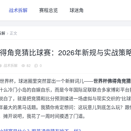
战术拆解
赛程总览
球迷角
拆解
> 正文
得角竞猜比球赛：2026年新规与实战策
战术拆解
82
0
年的世界杯，球迷圈里突然冒出一个新鲜词儿——
世界杯佛得角竞猜
什么冷门小岛的自娱自乐，而是今年国际足联联合多家博彩平台
说白了，就是把竞猜和比分预测揉进一场虚拟与现实交织的“比球
年最大的黑马话题。我猜你肯定想问：这玩意儿到底怎么玩？跟
，摊开说吧，我花了一周时间摸透了门道。