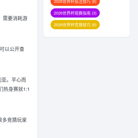
2026世界杯投注技巧
(6)
2026世界杯观赛指南
(3)
，需要消耗游
2026世界杯竞猜技巧
(6)
可以公开查
利亚。平心而
热身赛就1:1
，很多竞猜玩家