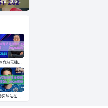
世界杯摩洛哥足球买球站-冰岛超足球赛：2026年跨境投注的冷门指南
体育站无插件
播网】——20
观赛新体验，告
顿的终极指南
动买球站在线
费直播站：20