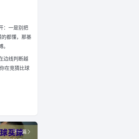
开：一是别把
懂的都懂，那基
博。
在边线判断越
祝你在竞猜比球
下一篇