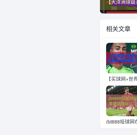
相关文章
【买球网×世
球网免费高清
播】：2026
观赛新姿势，
节你注意到了
(bt888投球
看免费直播站)