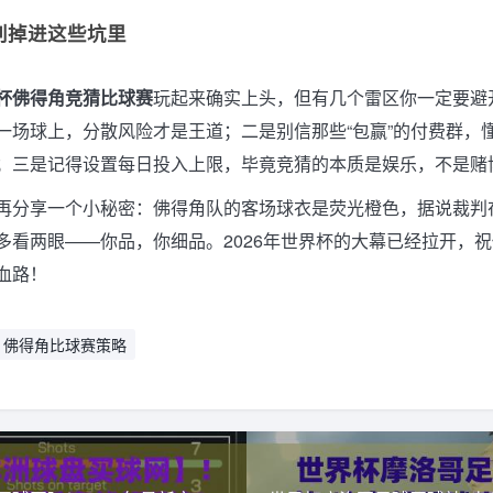
别掉进这些坑里
杯佛得角竞猜比球赛
玩起来确实上头，但有几个雷区你一定要避
一场球上，分散风险才是王道；二是别信那些“包赢”的付费群，
；三是记得设置每日投入上限，毕竟竞猜的本质是娱乐，不是赌
再分享一个小秘密：佛得角队的客场球衣是荧光橙色，据说裁判
多看两眼——你品，你细品。2026年世界杯的大幕已经拉开，
血路！
佛得角比球赛策略