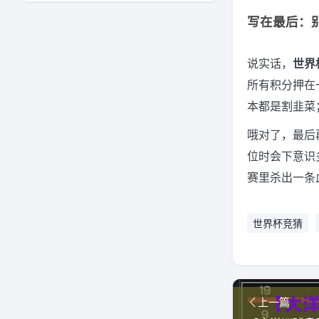
写在最后：
说实话，
世界
所有积分押在
本都是割韭菜
哦对了，最后
位时会下意识
赛里杀出一条
世界杯竞猜
上一篇