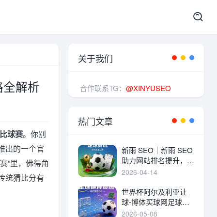
关于我们
略全解析
合作联系TG：
@XINYUSEO
热门文章
比球赛
。你别
推出的一个官
新雨 SEO｜新雨 SEO
助力网站排名提升，新
赛”里，佛得角
雨 SEO 打造精准流
2026-04-14
传统猜比分有
量，新雨 SEO 实现长
效优化
世界杯阿尔及利亚让
球-博体买球网足球体
育：2026年盘口深度
2026-05-08