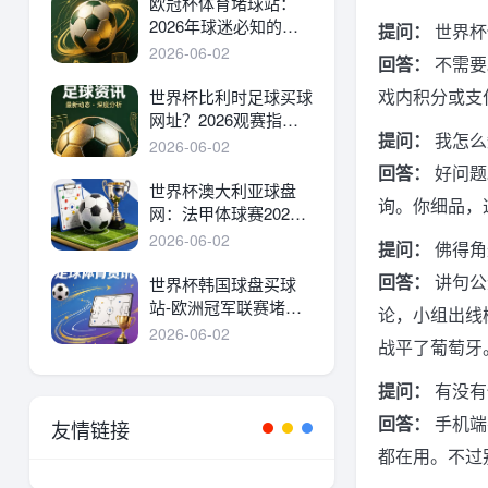
欧冠杯体育堵球站：
2026年球迷必知的观
提问：
世界杯
赛与投注新趋势
2026-06-02
回答：
不需要
戏内积分或支
世界杯比利时足球买球
网址？2026观赛指南
提问：
我怎么
与官方渠道全解析
2026-06-02
回答：
好问题
世界杯澳大利亚球盘
询。你细品，
网：法甲体球赛2026
赛季前瞻与投注技巧
2026-06-02
提问：
佛得角
回答：
讲句公
世界杯韩国球盘买球
站-欧洲冠军联赛堵球
论，小组出线
网，2026年球迷必看
2026-06-02
战平了葡萄牙
的（世界杯韩国球盘买
球站）安全指南与避坑
提问：
有没有
策略
回答：
手机端
友情链接
都在用。不过