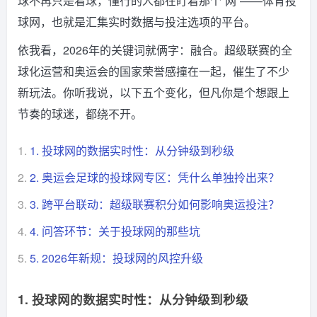
球不再只是看球，懂行的人都在盯着那个“网”——体育投
球网，也就是汇集实时数据与投注选项的平台。
依我看，2026年的关键词就俩字：融合。超级联赛的全
球化运营和奥运会的国家荣誉感撞在一起，催生了不少
新玩法。你听我说，以下五个变化，但凡你是个想跟上
节奏的球迷，都绕不开。
1.
1. 投球网的数据实时性：从分钟级到秒级
2.
2. 奥运会足球的投球网专区：凭什么单独拎出来？
3.
3. 跨平台联动：超级联赛积分如何影响奥运投注？
4.
4. 问答环节：关于投球网的那些坑
5.
5. 2026年新规：投球网的风控升级
1. 投球网的数据实时性：从分钟级到秒级