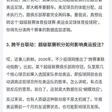
奥运足球，那大概率要翻车。奥足球员的体能分配、战
术执行力，跟俱乐部那套完全两码事。要我说，真想玩
转这个“超级联赛体育投球赛-奥运会足球体育投球网”，
你得先分清两个赛事的数据底层逻辑。
3. 跨平台联动：超级联赛积分如何影响奥运投注？
哎，这事儿新鲜。2026年，不少投球网推出了“跨赛事联
动指数”。比如，某个超级联赛俱乐部刚夺冠，队里那几
个核心球员如果入选国家队参加奥运，那投球网就会自
动调高这些球员所在奥运队的胜率。怎么讲呢，有点连
锁反应的意思。说白了，这就是大数据在玩“蝴蝶效应”。
反过来说，也有人质疑这种联动是不是太机械了。毕竟
奥运赛前一个月的友谊赛状态，也可能影响球员发挥。