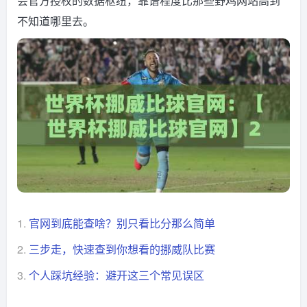
会官方授权的数据枢纽，靠谱程度比那些野鸡网站高到
不知道哪里去。
1.
官网到底能查啥？别只看比分那么简单
2.
三步走，快速查到你想看的挪威队比赛
3.
个人踩坑经验：避开这三个常见误区