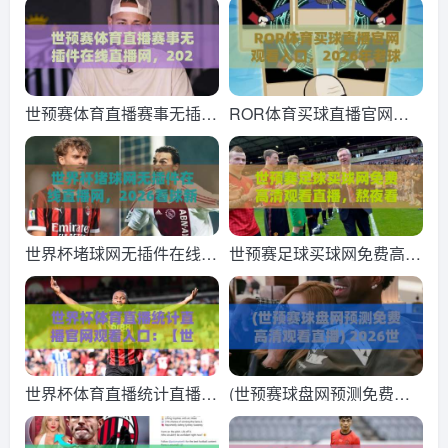
世预赛体育直播赛事无插件
ROR体育买球直播官网观
在线直播网，2026终极看
看入口，2026年老球迷私
球指南来了
藏的几个实用经验
世界杯堵球网无插件在线直
世预赛足球买球网免费高清
播网，2026看球新姿势？
观看直播，熬夜看球别错过
这5个门道！
世界杯体育直播统计直播官
(世预赛球盘网预测免费高
网观看入口：【世界杯体育
清观看直播) 2026世预赛观