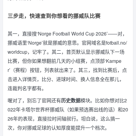
三步走，快速查到你想看的挪威队比赛
其一，直接搜‘Norge Football World Cup 2026’——对，
挪威语里‘Norge’就是挪威的意思。官网域名是fotball.no/
worldcup，记牢了。其二，首页默认显示挪威队下一场
比赛，但你如果想翻前几天的小组赛，点顶部‘Kampe
r’（赛程）按钮，列表就出来了。其三，找到比赛后，点
击进入详情页，比分、进球时间、换人信息全在那儿，
连裁判名字都有。
喔对了，别忘了官网还有
历史数据
模块。比如你想对比2
022年卡塔尔世界杯挪威队（如果预选赛出线的话）和20
26年的表现，直接拉时间轴就行。坦白说，这么搞一
次，你对挪威足球的认知厚度能提升一个档次。