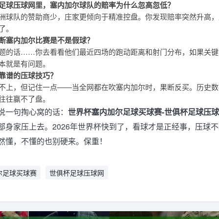
足球压球网里，塞内加尔球队的赔率为什么忽高忽低？
洲球队的赞助商少，庄家更倾向于精准控盘。你发现赔率突然升高，
了。
断塞内加尔比赛是不是假球？
题的话……你去看看他们最近四场的跑动距离和射门分布，如果关键
本就是有问题。
靠谱的压球技巧？
不上，但记住一点——当全网都在吹塞内加尔时，果断反买。历史数
往往赢不了盘。
说一句掏心窝的话：
世界杯塞内加尔足球买球赛-世俱杯足球压
部身家压上去。2026年世界杯快到了，看球才是正经事，压球
然懂，不懂的也别硬来。保重！
尔足球买球赛
世俱杯足球压球网