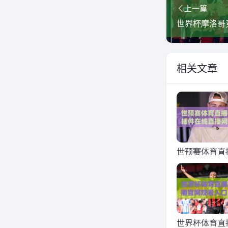
上一篇
相关文章
世预赛体育直
无插件在线直
2026终极看
来了
世界杯体育直