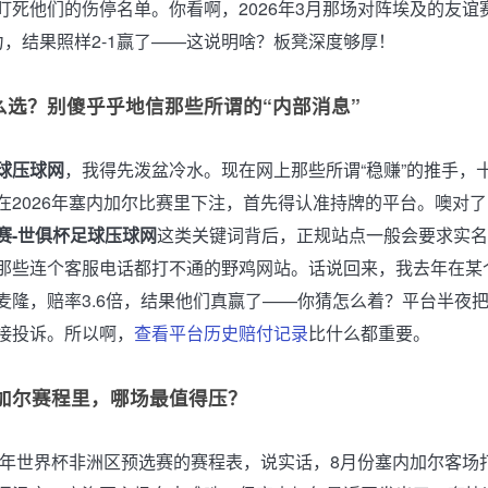
盯死他们的伤停名单。你看啊，2026年3月那场对阵埃及的友谊
力，结果照样2-1赢了——这说明啥？板凳深度够厚！
么选？别傻乎乎地信那些所谓的“内部消息”
球压球网
，我得先泼盆冷水。现在网上那些所谓“稳赚”的推手，
在2026年塞内加尔比赛里下注，首先得认准持牌的平台。噢对了
赛-世俱杯足球压球网
这类关键词背后，正规站点一般会要求实名
那些连个客服电话都打不通的野鸡网站。话说回来，我去年在某
麦隆，赔率3.6倍，结果他们真赢了——你猜怎么着？平台半夜把赔
接投诉。所以啊，
查看平台历史赔付记录
比什么都重要。
内加尔赛程里，哪场最值得压？
26年世界杯非洲区预选赛的赛程表，说实话，8月份塞内加尔客场