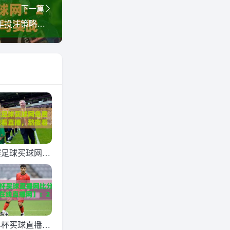
下一篇
世界杯摩洛哥让球网：2026年投注策略与实战指南（世界杯摩洛哥让球网）
赛足球买球网免
清观看直播，熬
别错过这5个
！
界杯买球直播网