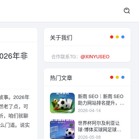
关于我们
26年非
合作联系TG：
@XINYUSEO
热门文章
新雨 SEO｜新雨 SEO
事。2026年
助力网站排名提升，新
然老了点，可
雨 SEO 打造精准流
2026-04-14
析，咱们就聊
量，新雨 SEO 实现长
效优化
世界杯阿尔及利亚让
什么门道。说实
球-博体买球网足球体
育：2026年盘口深度
2026-05-08