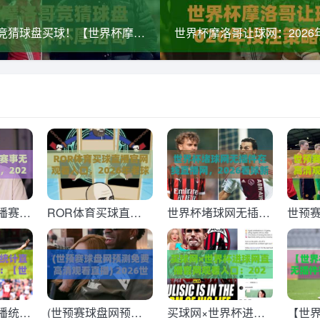
世界杯摩洛哥竞猜球盘买球！【世界杯摩洛哥竞猜球盘买球】2026年最新避坑指南
播赛事
ROR体育买球直播
世界杯堵球网无插件
世预
播网，
官网观看入口，202
在线直播网，2026
费高
球指南
6年老球迷私藏的几
看球新姿势？
夜看球
个实用经验
门道
播统计
(世预赛球盘网预测
买球网×世界杯进球
【世