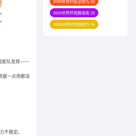
2026世界杯投注技巧
(6)
2026世界杯观赛指南
(3)
2026世界杯竞猜技巧
(6)
国家队发挥——
数据一点用都没
力不稳定。