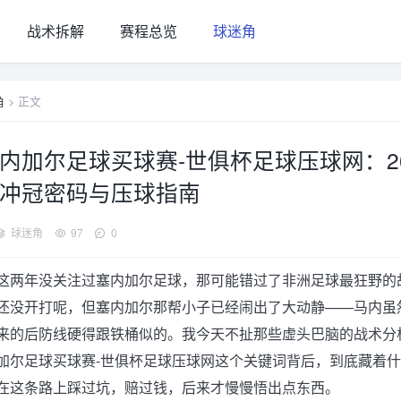
战术拆解
赛程总览
球迷角
角
> 正文
内加尔足球买球赛-世俱杯足球压球网：20
冲冠密码与压球指南
球迷角
97
0
这两年没关注过塞内加尔足球，那可能错过了非洲足球最狂野的故
还没开打呢，但塞内加尔那帮小子已经闹出了大动静——马内虽
来的后防线硬得跟铁桶似的。我今天不扯那些虚头巴脑的战术分
加尔足球买球赛-世俱杯足球压球网这个关键词背后，到底藏着
在这条路上踩过坑，赔过钱，后来才慢慢悟出点东西。