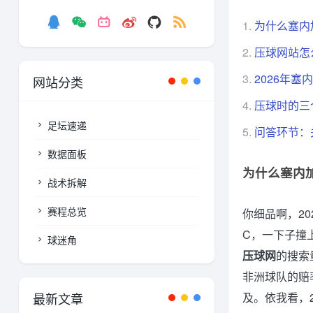
1.
为什么塞内
2.
压球网站怎
3.
2026年
网站分类
4.
压球时的三
足坛速递
5.
问答环节：
数据面板
为什么塞内加
战术拆解
赛程总览
你细品啊，2
C，一下子撞
球迷角
压球网
的搜索
非洲球队的赔
及。依我看，
最新文章