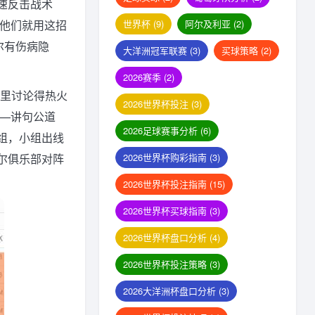
速反击战术
，他们就用这招
世界杯
(9)
阿尔及利亚
(2)
尔有伤病隐
大洋洲冠军联赛
(3)
买球策略
(2)
2026赛季
(2)
里讨论得热火
2026世界杯投注
(3)
——讲句公道
2026足球赛事分析
(6)
组，小组出线
尔俱乐部对阵
2026世界杯购彩指南
(3)
2026世界杯投注指南
(15)
2026世界杯买球指南
(3)
2026世界杯盘口分析
(4)
2026世界杯投注策略
(3)
2026大洋洲杯盘口分析
(3)