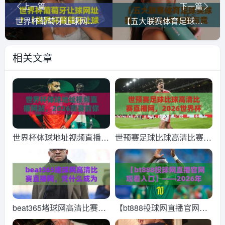
上一篇
下一篇
世界杯葡萄牙让球网址？【世界杯葡萄牙让球网址】2026年最新实用指南
【五大联赛体育足球买球赛】！2026年观赛与竞猜全攻略，老球迷的私房经验
相关文章
世界杯体球地址视频直播网
世预赛足球比球高清比赛直
站，2026观赛前你该知道
播网，2026世界杯预选赛
的几件事
球迷必备观赛指南
beat365堵球网高清比赛直
【bt888投球网直播官网观
播网，凭什么成为2026年
看入口】——2026年最新