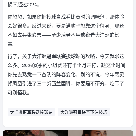
损不超过20%。
你想想，如果你把投球当成看比赛时的调味剂，那体验
会好很多。反过来说，要是满脑子想靠这个翻身，那还
不如去买张彩票——至少后者不用熬夜看大洋洲的比
赛。
行了，关于
大洋洲冠军联赛投球站
的攻略，今天就聊这
么多。2026赛季的小组赛还有半个月开打，趁这个时间
你先去熟悉一下各队的阵容变化。别的不说，今年惠灵
顿凤凰引进了三个新西兰国脚，你要是不研究，吃亏了
可别怪我。
大洋洲冠军联赛投球站
大洋洲冠军联赛下注技巧