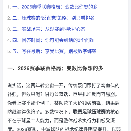
1.
一、2026赛季联赛格局：变数比你想的多
2.
二、压球赛的“反直觉”策略：别只看排名
3.
三、实战场景：从观赛到“押注”心态
4.
四、问答时间：你可能会纠结的3个问题
5.
五、写在最后：享受比赛，别被数字绑架
一、2026赛季联赛格局：变数比你想的多
说实话，这两年转会窗一开，传统豪门跟打了鸡血似的
补强，但效果呢？讲句公道话，巨星扎堆反而容易崩。
你看上赛季那个例子，某队花了大价钱买前锋，结果后
防线漏得像筛子。多数情况下，
联赛足球压球赛
的核心
不在于球星个人能力，而是整体战术执行力和板凳深
度。2026赛季，中游球队的战术纪律性明显提升，以弱