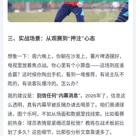
三、实战场景：从观赛到“押注”心态
想象一下：周六晚上，你躺在沙发上，薯片啤酒摆好，
电视里放着焦点战。你心里有个小算盘——这场到底谁
会赢？这时候你掏出手机，看到一堆推荐，有说主队不
败的，有说客队爆冷的。怎么办？
我的建议是：
别信任何“内幕消息”
。2026年了，信息这
么透明，真有内幕早被反赌办请去喝茶了。咱们普通球
迷，图个乐呵，不如从场面和数据里找线索。比如看赛
前热身：球员表情是紧绷还是松弛？教练在战术板前比
划了多久？这些细节，比那些分析文章靠谱多了。