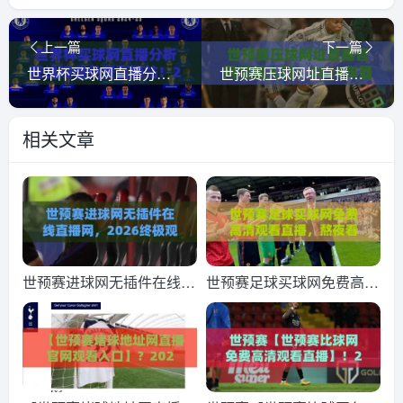
上一篇
下一篇
世界杯买球网直播分析在线观看免费直播站！2026年观赛新姿势，带你解锁【世界杯买球网直播分析在线观看免费直播站】的隐藏功能
世预赛压球网址直播官网观看入口：2026年最全观赛指南与避坑攻略
相关文章
世预赛进球网无插件在线直
世预赛足球买球网免费高清
播网，2026终极观赛指
观看直播，熬夜看球别错过
南！(世预赛进球网无插件
这5个门道！
在线直播网)