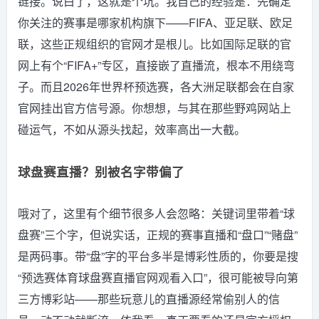
链接。说白了，这就是个坑。我自己的经验是：先确定
你关注的赛事是哪家机构旗下——FIFA、亚足联、欧足
联，这些正规组织的官网才是根儿。比如国际足联的官
网上有个“FIFA+”专区，直接嵌了直播流，根本不用绕弯
子。而且2026年世界杯预选赛，各大洲足联都会在自家
官网挂出官方信号源。你想想，与其在那些野鸡网站上
碰运气，不如从源头找起，效率高出一大截。
球盘赛直播？别被名字带偏了
哦对了，这里有个细节很多人会忽略：关键词里带着“球
盘赛”三个字，但说实话，正规的赛事直播和“盘口”“赌盘”
是两码事。带“盘”字的平台多半是博彩性质的，你要是搜
“预选赛体育球盘赛直播官网观看入口”，很可能被导向第
三方博彩站——那些玩意儿的直播源经常偷别人的信