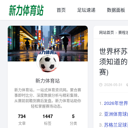
首页
足坛速递
数据面板
网站首页
>
赛程
世界杯苏
须知道的
赛)
新力体育站
2026-05-31
新力体育站，一站式体育资讯网。聚合赛
事即时比分、深度数据分析与精彩集锦，
从赛前前瞻到赛后复盘。新力体育站助你
1.
2026年
轻松掌握赛场动态。
2.
亚洲体育球
734
1447
5
文章
标签
分类
3.
苏格兰足球