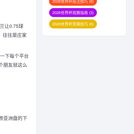
2026世界杯投注技巧
(6)
2026世界杯观赛指南
(3)
2026世界杯竞猜技巧
(6)
让0.75球
吧，往往是庄家
一下每个平台
个朋友就这么
虑亚洲盘的下