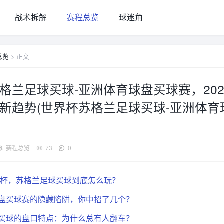
战术拆解
赛程总览
球迷角
总览
> 正文
格兰足球买球-亚洲体育球盘买球赛，202
新趋势(世界杯苏格兰足球买球-亚洲体育
赛程总览
73
0
世界杯，苏格兰足球买球到底怎么玩？
盘买球赛的隐藏陷阱，你中招了几个？
买球的盘口特点：为什么总有人翻车？