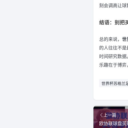
刻会调高让球
结语：别把
总的来说，
世
的人往往不是
时间研究数据
乐趣在于博弈
世界杯苏格兰
上一篇