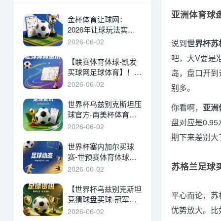
亚洲体育球
金杯体育让球网：
2026年让球玩法实战
指南，老球迷都在用呢
2026-06-02
说到
世界杯苏
吧，大V要是
【联赛体育体球-凯发
买球网足球体育】！
岛，盘口开到
2026赛季你不能错过
2026-06-02
别多。
的五大亮点
世界杯乌兹别克斯坦压
你看啊，
亚洲
球官方-南美杯体育堵
盘对应是0.9
球赛：2026年跨境投
2026-06-02
注新玩法，你猜怎么
期下来差别大
着？
世界杯塞内加尔买球
赛-世预赛体育体球
苏格兰足球
网：2026世预赛押注
2026-06-02
指南与平台实测
【世界杯乌兹别克斯坦
平心而论，苏
竞猜球盘买球-冠军联
优势放大。比
赛体育足球买球站】：
2026-06-02
2026年乌兹别克斯坦