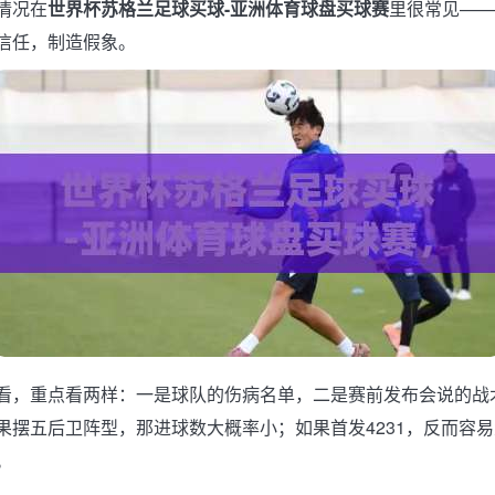
情况在
世界杯苏格兰足球买球-亚洲体育球盘买球赛
里很常见——
信任，制造假象。
看，重点看两样：一是球队的伤病名单，二是赛前发布会说的战
果摆五后卫阵型，那进球数大概率小；如果首发4231，反而容
。