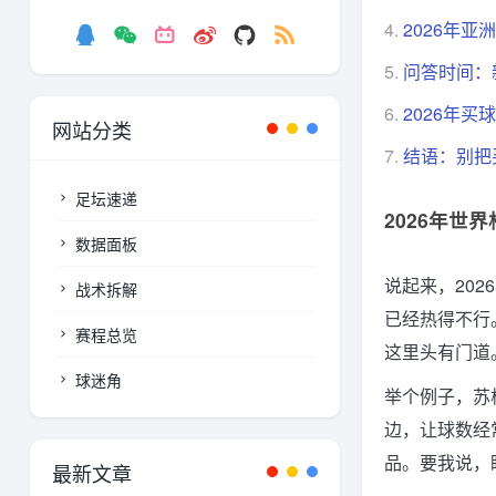
4.
2026年
5.
问答时间：
6.
2026年
网站分类
7.
结语：别把
足坛速递
2026年世
数据面板
说起来，20
战术拆解
已经热得不行
赛程总览
这里头有门道
球迷角
举个例子，苏
边，让球数经
品。要我说，
最新文章