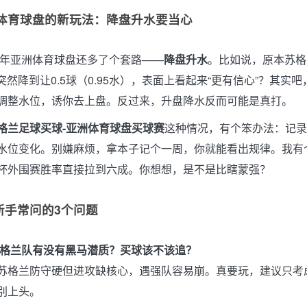
洲体育球盘的新玩法：降盘升水要当心
26年亚洲体育球盘还多了个套路——
降盘升水
。比如说，原本苏格兰
，突然降到让0.5球（0.95水），表面上看起来“更有信心”？其实
调整水位，诱你去上盘。反过来，升盘降水反而可能是真打。
格兰足球买球-亚洲体育球盘买球赛
这种情况，有个笨办法：记录
水位变化。别嫌麻烦，拿本子记个一周，你就能看出规律。我有
杯外围赛胜率直接拉到六成。你想想，是不是比瞎蒙强？
新手常问的3个问题
年苏格兰队有没有黑马潜质？买球该不该追？
苏格兰防守硬但进攻缺核心，遇强队容易崩。真要玩，建议只考
别上头。