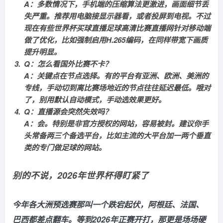
A：多数情况下，手机端的压缩算法更激进，画面细节丢
失严重。推荐用电脑接显示器看，或者投屏到电视。不过
现在有些
世界杯买球直播足球高清比赛直播网
针对移动端
做了优化，比如强制启用H.265编码，在同样带宽下画质
提升明显。
Q：怎么看国外比赛不卡？
A：关键点在节点选择。有的平台有亚洲、欧洲、美洲的
专线，手动切到离比赛场地近的节点往往延迟最低。哦对
了，别用默认自动模式，手动选效果更好。
Q：直播源会突然失效吗？
A：会。特别是非官方授权的网站，容易被封。建议你手
头常备两三个备选平台，比如主流的大平台加一两个垂直
类的专门做足球的网站。
别的不说，2026年世界杯得盯紧了
今年各大洲预选赛那叫一个跌宕起伏，阿根廷、法国、
巴西都差点翻车。等到2026年正赛开打，那更是场场硬