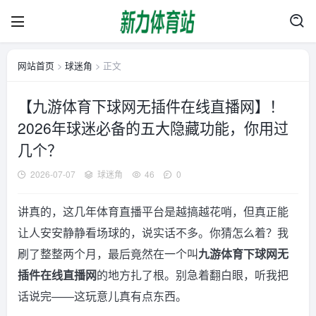
网站首页
>
球迷角
> 正文
【九游体育下球网无插件在线直播网】！
2026年球迷必备的五大隐藏功能，你用过
几个？
2026-07-07
球迷角
46
0
讲真的，这几年体育直播平台是越搞越花哨，但真正能
让人安安静静看场球的，说实话不多。你猜怎么着？我
刷了整整两个月，最后竟然在一个叫
九游体育下球网无
插件在线直播网
的地方扎了根。别急着翻白眼，听我把
话说完——这玩意儿真有点东西。