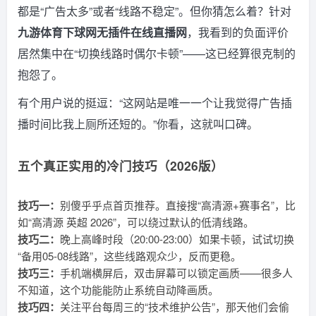
都是“广告太多”或者“线路不稳定”。但你猜怎么着？针对
九游体育下球网无插件在线直播网
，我看到的负面评价
居然集中在“切换线路时偶尔卡顿”——这已经算很克制的
抱怨了。
有个用户说的挺逗：“这网站是唯一一个让我觉得广告插
播时间比我上厕所还短的。”你看，这就叫口碑。
五个真正实用的冷门技巧（2026版）
技巧一：
别傻乎乎点首页推荐。直接搜“高清源+赛事名”，比
如“高清源 英超 2026”，可以绕过默认的低清线路。
技巧二：
晚上高峰时段（20:00-23:00）如果卡顿，试试切换
“备用05-08线路”，这些线路观众少，反而更稳。
技巧三：
手机端横屏后，双击屏幕可以锁定画质——很多人
不知道，这个功能能防止系统自动降画质。
技巧四：
关注平台每周三的“技术维护公告”，那天他们会偷