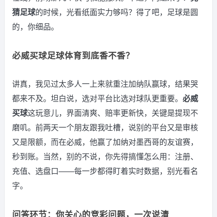
猜足球
的时候，光看纸面实力够吗？得了吧，足球是圆
的，你细品。
必威买球足球体育到底香不香？
讲真，我见过太多人一上来就重注加纳队赢球，结果哭
都来不及。坦白说，选对平台比选对球队更重要。
必威
买球
这玩意儿，界面清爽、赔率更新快，关键是提现不
磨叽。前两天一个朋友跟我吐槽，说别的平台又是审核
又是限额，而在必威，他赢了加纳对墨西哥的友谊赛，
秒到账。当然，别的不说，你先得搞懂怎么用：注册、
充值、选盘口——每一步都得盯着实时数据，别光看名
字。
问答环节：你关心的竞彩问题，一次说清