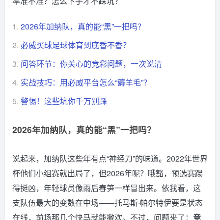
率准不准？怎么下手才不踩坑？
1.
2026年加纳队，真的能“黑”一把吗？
2.
必威买球足球体育到底香不香？
3.
问答环节：你关心的竞彩问题，一次说清
4.
实战技巧：用必威平台怎么“薅羊毛”？
5.
警惕！这些坑你千万别踩
2026年加纳队，真的能“黑”一把吗？
说起来，加纳队这些年有点“神经刀”的味道。2022年世界
杯他们小组赛就出局了，但2026年呢？哦豁，预选赛踢
得挺凶，年轻球员像雨后春笋一样冒出来。依我看，这
支队伍最大的变数在中场——托马斯·帕尔特伊要是状态
在线，前场那几个快马就能撒欢。不过，问题来了：
竞