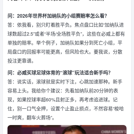
问：2026年世界杯加纳队的小组赛赔率怎么看？
答：依我看，别只盯着胜平负。焦点盘口比如“加纳队进
球数超过2.5”或者“半场/全场胜平负”，这些在必威上都有
单独的赔率。举个例子，加纳队如果分到死亡小组，平
局盘口的回报率可能更高，但风险也大。要我说，分散
投注更靠谱。
问：必威买球足球体育的“滚球”玩法适合新手吗？
答：说实话，滚球就是实时下注，心跳加速那种。新手
容易上头。我给你个建议：先看加纳队前20分钟的表
现，如果控球率超60%且射正多，再考虑追进球。记
住，别一口气全押，设置个止盈止损点，不然容易“梭哈
一时爽，翻车火葬场”。